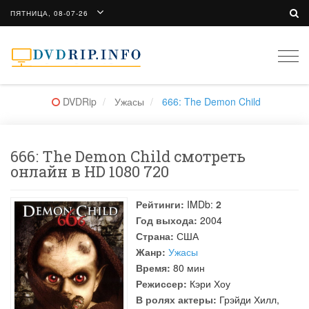
ПЯТНИЦА, 08-07-26
Togg
navi
DVDRip
Ужасы
666: The Demon Child
666: The Demon Child смотреть
онлайн в HD 1080 720
Рейтинги:
IMDb:
2
Год выхода:
2004
Страна:
США
Жанр:
Ужасы
Время:
80 мин
Режиссер:
Кэри Хоу
В ролях актеры:
Грэйди Хилл
,