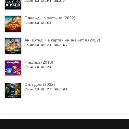
Сайт:
6.2
КП:
6.5
IMDB:
7
Однажды в пустыне (2022)
Сайт:
6.8
КП:
6.5
Анчартед: На картах не значится (2022)
Сайт:
6.8
КП:
7.1
IMDB:
6.7
Фиксики (2010)
Сайт:
7.8
КП:
7.4
Этот дом (2022)
Сайт:
6.9
КП:
7.3
IMDB:
6.9