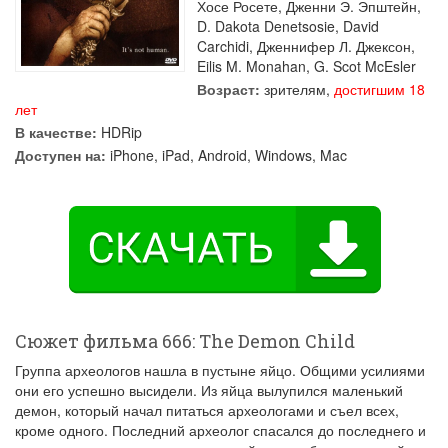
Хосе Росете
,
Дженни Э. Эпштейн
,
D. Dakota Denetsosie
,
David
Carchidi
,
Дженнифер Л. Джексон
,
Eilis M. Monahan
,
G. Scot McEsler
Возраст:
зрителям,
достигшим 18
лет
В качестве:
HDRip
Доступен на:
iPhone, iPad, Android, Windows, Mac
Сюжет фильма 666: The Demon Child
Группа археологов нашла в пустыне яйцо. Общими усилиями
они его успешно высидели. Из яйца вылупился маленький
демон, который начал питаться археологами и съел всех,
кроме одного. Последний археолог спасался до последнего и