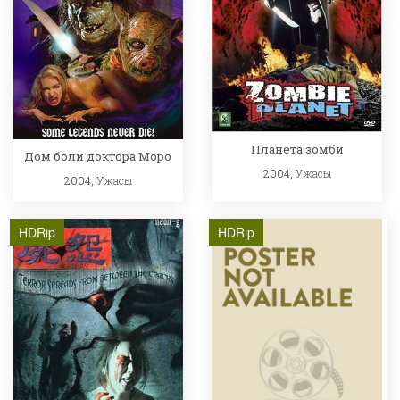
Планета зомби
Дом боли доктора Моро
2004,
Ужасы
2004,
Ужасы
HDRip
HDRip