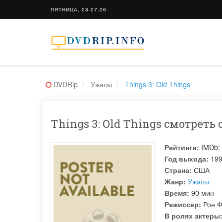
ПЯТНИЦА, 08-07-26
DVDRip
Ужасы
Things 3: Old Things
Things 3: Old Things смотреть 
Рейтинги:
IMDb:
Год выхода:
19
Страна:
США
Жанр:
Ужасы
Время:
90 мин
Режиссер:
Рон 
В ролях актеры