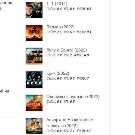
Каннон
,
1+1 (2011)
a
,
Сайт:
8.4
КП:
8.8
IMDB:
8.5
Бэтмен (2022)
Сайт:
7.5
КП:
6.9
IMDB:
9.1
Лулу и Бриггс (2022)
Сайт:
7.2
КП:
7
IMDB:
6.8
Крик (2022)
Сайт:
6.2
КП:
6.5
IMDB:
7
ой на
Однажды в пустыне (2022)
Сайт:
6.8
КП:
6.5
Анчартед: На картах не
значится (2022)
Сайт:
6.8
КП:
7.1
IMDB:
6.7