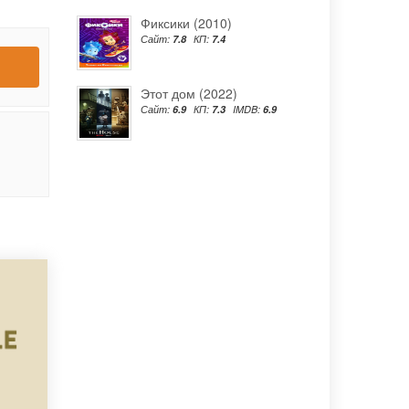
Фиксики (2010)
Сайт:
7.8
КП:
7.4
Этот дом (2022)
Сайт:
6.9
КП:
7.3
IMDB:
6.9