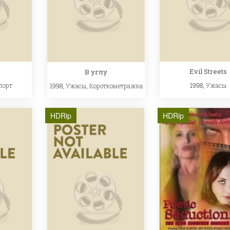
Evil Streets
В углу
порт
1998,
Ужасы
1998,
Ужасы
,
Короткометражка
HDRip
HDRip