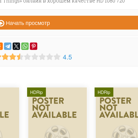
d Things» онлайн в хорошем качестве HD 1080 720
Начать просмотр
4.5
HDRip
HDRip