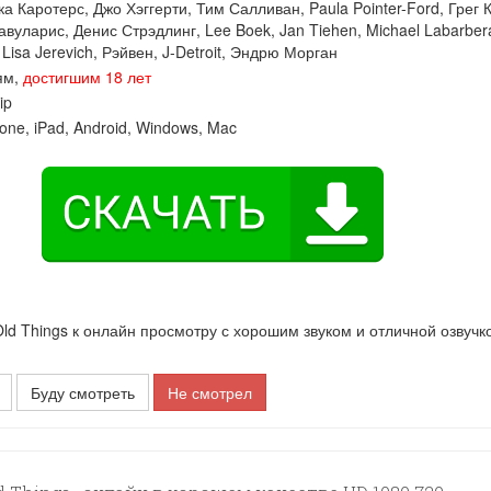
ка Каротерс
,
Джо Хэггерти
,
Тим Салливан
,
Paula Pointer-Ford
,
Грег 
авуларис
,
Денис Стрэдлинг
,
Lee Boek
,
Jan Tiehen
,
Michael Labarber
,
Lisa Jerevich
,
Рэйвен
,
J-Detroit
,
Эндрю Морган
ям,
достигшим 18 лет
ip
one, iPad, Android, Windows, Mac
d Things к онлайн просмотру с хорошим звуком и отличной озвучк
Буду смотреть
Не смотрел