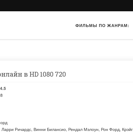
ФИЛЬМЫ ПО ЖАНРАМ:
онлайн в HD 1080 720
4.5
98
Форд
:
Ларри Ричардс
,
Винни Билансио
,
Рендал Мэлоун
,
Рон Форд
,
Крэйг