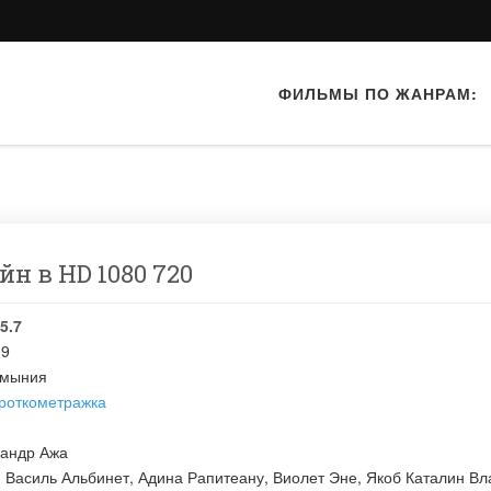
ФИЛЬМЫ ПО ЖАНРАМ:
йн в HD 1080 720
5.7
09
мыния
роткометражка
сандр Ажа
:
Василь Альбинет
,
Адина Рапитеану
,
Виолет Эне
,
Якоб Каталин Вл