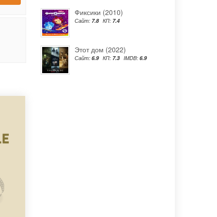
Фиксики (2010)
Сайт:
7.8
КП:
7.4
Этот дом (2022)
Сайт:
6.9
КП:
7.3
IMDB:
6.9