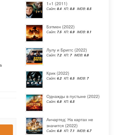
1+1 (2011)
Сайт:
8.4
КП:
8.8
IMDB:
8.5
Бэтмен (2022)
Сайт:
7.5
КП:
6.9
IMDB:
9.1
Лулу и Бриггс (2022)
Сайт:
7.2
КП:
7
IMDB:
6.8
а
Крик (2022)
Сайт:
6.2
КП:
6.5
IMDB:
7
Однажды в пустыне (2022)
Сайт:
6.8
КП:
6.5
Анчартед: На картах не
значится (2022)
Сайт:
6.8
КП:
7.1
IMDB:
6.7