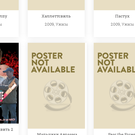
лпу
Халлеттсвиль
Пастух
ы
2009,
Ужасы
2009,
Ужасы
вить 2
Fear the Fores
Мальчики Авраама