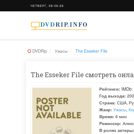
ЧЕТВЕРГ, 08-06-26
DVDRip
Ужасы
The Esseker File
The Esseker File смотреть онла
Рейтинги:
IMDb:
Год выхода:
20
Страна:
США, Ру
Жанр:
Ужасы
,
Ко
Время:
6 мин
Режиссер:
Алек
В ролях актеры