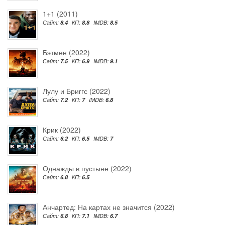
1+1 (2011)
Сайт:
8.4
КП:
8.8
IMDB:
8.5
Бэтмен (2022)
Сайт:
7.5
КП:
6.9
IMDB:
9.1
Лулу и Бриггс (2022)
Сайт:
7.2
КП:
7
IMDB:
6.8
Крик (2022)
Сайт:
6.2
КП:
6.5
IMDB:
7
Однажды в пустыне (2022)
Сайт:
6.8
КП:
6.5
Анчартед: На картах не значится (2022)
Сайт:
6.8
КП:
7.1
IMDB:
6.7