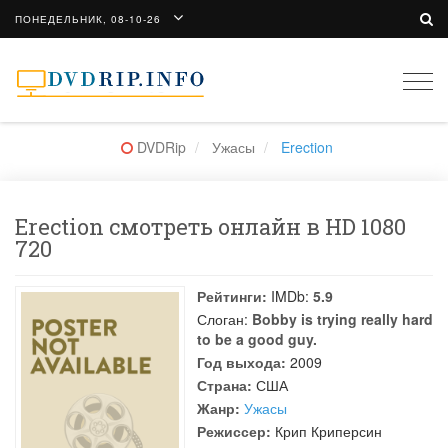
ПОНЕДЕЛЬНИК, 08-10-26
Togg
navi
DVDRip
Ужасы
Erection
Erection смотреть онлайн в HD 1080
720
Рейтинги:
IMDb:
5.9
Слоган:
Bobby is trying really hard
to be a good guy.
Год выхода:
2009
Страна:
США
Жанр:
Ужасы
Режиссер:
Крип Криперсин