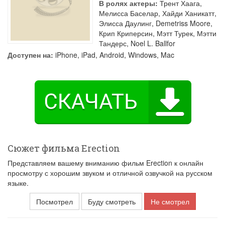
В ролях актеры:
Трент Хаага
,
Мелисса Баселар
,
Хайди Ханикатт
,
Элисса Даулинг
,
Demetriss Moore
,
Крип Криперсин
,
Мэтт Турек
,
Мэтти
Тандерс
,
Noel L. Ballfor
Доступен на:
iPhone, iPad, Android, Windows, Mac
Сюжет фильма Erection
Представляем вашему вниманию фильм Erection к онлайн
просмотру с хорошим звуком и отличной озвучкой на русском
языке.
Посмотрел
Буду смотреть
Не смотрел