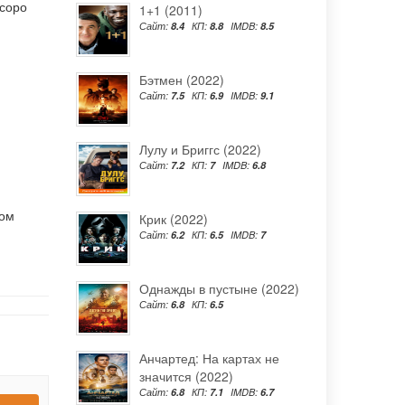
соро
1+1 (2011)
Сайт:
8.4
КП:
8.8
IMDB:
8.5
Бэтмен (2022)
Сайт:
7.5
КП:
6.9
IMDB:
9.1
Лулу и Бриггс (2022)
Сайт:
7.2
КП:
7
IMDB:
6.8
ком
Крик (2022)
Сайт:
6.2
КП:
6.5
IMDB:
7
Однажды в пустыне (2022)
Сайт:
6.8
КП:
6.5
Анчартед: На картах не
значится (2022)
Сайт:
6.8
КП:
7.1
IMDB:
6.7