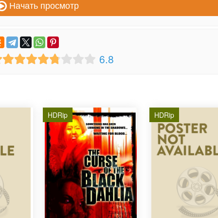
Начать просмотр
6.8
HDRip
HDRip