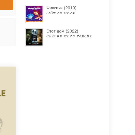
Фиксики (2010)
Сайт:
7.8
КП:
7.4
Этот дом (2022)
Сайт:
6.9
КП:
7.3
IMDB:
6.9