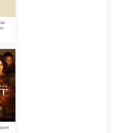
 de
es
unset