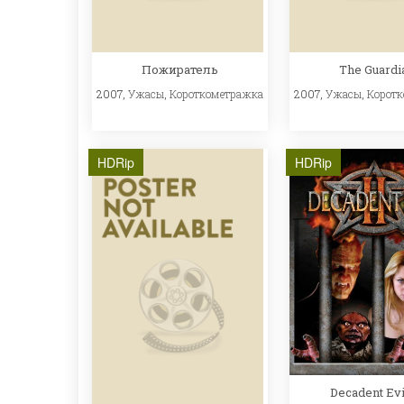
Пожиратель
The Guardi
2007,
Ужасы
,
Короткометражка
2007,
Ужасы
,
Корот
HDRip
HDRip
Decadent Evil