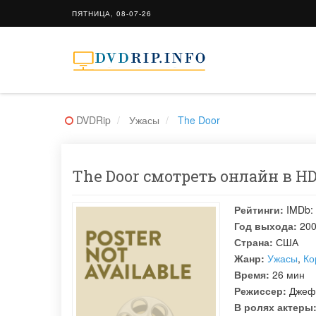
ПЯТНИЦА, 08-07-26
DVDRip
Ужасы
The Door
The Door смотреть онлайн в HD
Рейтинги:
IMDb:
Год выхода:
20
Страна:
США
Жанр:
Ужасы
,
Ко
Время:
26 мин
Режиссер:
Джеф
В ролях актеры