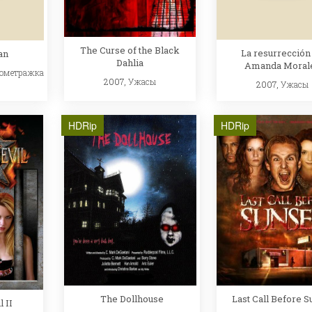
The Curse of the Black
La resurrección
an
Dahlia
Amanda Moral
кометражка
2007,
Ужасы
2007,
Ужасы
HDRip
HDRip
Last Call Before S
The Dollhouse
 II