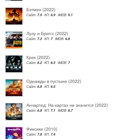
Бэтмен (2022)
Сайт:
7.5
КП:
6.9
IMDB:
9.1
Лулу и Бриггс (2022)
Сайт:
7.2
КП:
7
IMDB:
6.8
Крик (2022)
Сайт:
6.2
КП:
6.5
IMDB:
7
Однажды в пустыне (2022)
Сайт:
6.8
КП:
6.5
Анчартед: На картах не значится (2022)
Сайт:
6.8
КП:
7.1
IMDB:
6.7
Фиксики (2010)
Сайт:
7.8
КП:
7.4