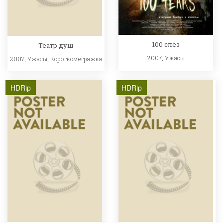
100 слёз
Театр душ
2007,
Ужасы
2007,
Ужасы
,
Короткометражка
HDRip
HDRip