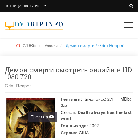
ПЯТНИЦА, 08-07-26
Togg
navi
DVDRip
Ужасы
Демон смерти / Grim Reaper
Демон смерти смотреть онлайн в HD
1080 720
Grim Reaper
Рейтинги:
Кинопоиск:
2.1
IMDb:
2.5
Слоган:
Death always has the last
Трейлер
word.
Год выхода:
2007
Страна:
США