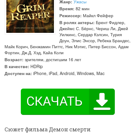
Жанр:
Ужасы
Время:
82 мин
Режиссер:
Майкл Фейфер
В ролях актеры:
Брент Фидлер
,
Джеймс С. Бёрнс
,
Чериш Ли
,
Джей
Уилкинс
,
Сердар Кэлсин
,
Турия
Доун
,
Элис Энсор
,
Ребека Брандес
,
Майк Корич
,
Бенжамин Питтс
,
Ник Мэтис
,
Питер Биссон
,
Адам
Фортин
,
Дж.Д. Хэд
,
Кайа Коли
Возраст:
зрителям, достигшим 16 лет
В качестве:
HDRip
Доступен на:
iPhone, iPad, Android, Windows, Mac
Сюжет фильма Демон смерти