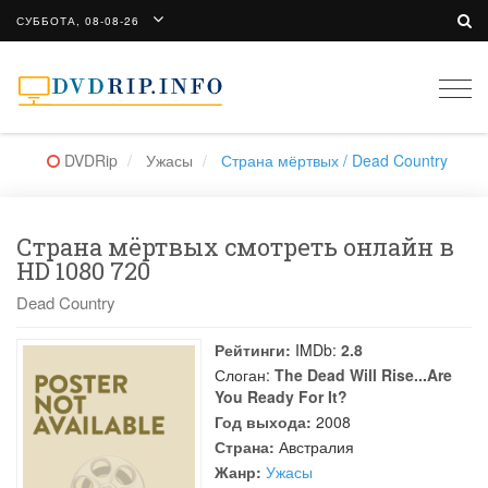
СУББОТА, 08-08-26
Togg
navi
DVDRip
Ужасы
Страна мёртвых / Dead Country
Страна мёртвых смотреть онлайн в
HD 1080 720
Dead Country
Рейтинги:
IMDb:
2.8
Слоган:
The Dead Will Rise...Are
You Ready For It?
Год выхода:
2008
Страна:
Австралия
Жанр:
Ужасы