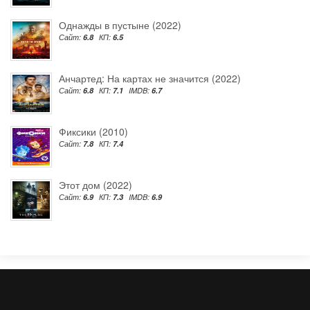
Однажды в пустыне (2022)
Сайт:
6.8
КП:
6.5
Анчартед: На картах не значится (2022)
Сайт:
6.8
КП:
7.1
IMDB:
6.7
Фиксики (2010)
Сайт:
7.8
КП:
7.4
Этот дом (2022)
Сайт:
6.9
КП:
7.3
IMDB:
6.9