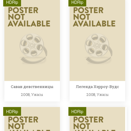
HDRip
HDRip
Саван девственницы
Легенда Хэрроу-Вудс
2008,
Ужасы
2008,
Ужасы
HDRip
HDRip