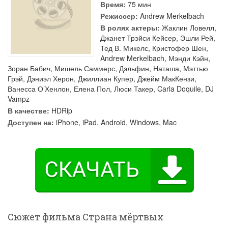
Время:
75 мин
Режиссер:
Andrew Merkelbach
В ролях актеры:
Жаклин Ловелл
,
Джанет Трэйси Кейсер
,
Эшли Рей
,
Тед В. Микелс
,
Кристофер Шен
,
Andrew Merkelbach
,
Мэнди Кэйн
,
Зоран Бабич
,
Мишель Саммерс
,
Дэльфин
,
Наташа
,
Мэттью
Грэй
,
Дэниэл Херон
,
Джиллиан Купер
,
Джейм МакКензи
,
Ванесса О’Хенлон
,
Елена Пол
,
Люси Такер
,
Carla Doquile
,
DJ
Vampz
В качестве:
HDRip
Доступен на:
iPhone, iPad, Android, Windows, Mac
Сюжет фильма Страна мёртвых