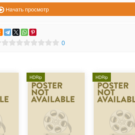
Начать просмотр
0
HDRip
HDRip