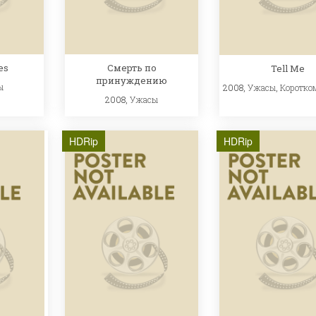
es
Смерть по
Tell Me
принуждению
ы
2008,
Ужасы
,
Коротко
2008,
Ужасы
HDRip
HDRip