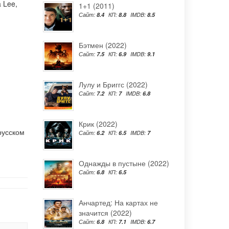
 Lee
,
1+1 (2011)
Сайт:
8.4
КП:
8.8
IMDB:
8.5
Бэтмен (2022)
Сайт:
7.5
КП:
6.9
IMDB:
9.1
Лулу и Бриггс (2022)
Сайт:
7.2
КП:
7
IMDB:
6.8
Крик (2022)
русском
Сайт:
6.2
КП:
6.5
IMDB:
7
Однажды в пустыне (2022)
Сайт:
6.8
КП:
6.5
Анчартед: На картах не
значится (2022)
Сайт:
6.8
КП:
7.1
IMDB:
6.7