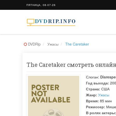
ПЯТНИЦА, 08-07-26
DVDRip
Ужасы
The Caretaker
The Caretaker смотреть онлайн
Слоган:
Disrespe
Год выхода:
20
Страна:
США
Жанр:
Ужасы
Время:
85 мин
Режиссер:
Мише
В ролях актеры