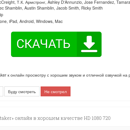
Creight
,
Т.К. Армстронг
,
Ashley D'Annunzio
,
Jose Fernandez
,
Tamara
ec Shamblin
,
Austin Shamblin
,
Jacob Smith
,
Ricky Smith
ip
one, iPad, Android, Windows, Mac
r к онлайн просмотру с хорошим звуком и отличной озвучкой на 
Буду смотреть
Не смотрел
aker» онлайн в хорошем качестве HD 1080 720