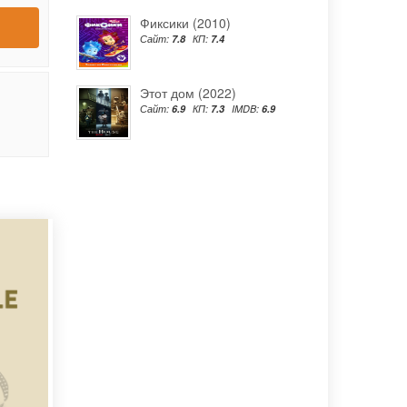
Фиксики (2010)
Сайт:
7.8
КП:
7.4
Этот дом (2022)
Сайт:
6.9
КП:
7.3
IMDB:
6.9