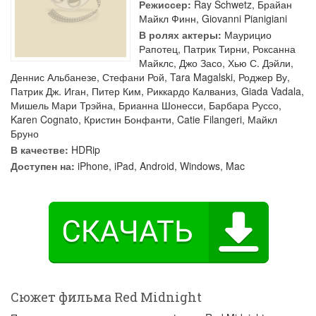
Режиссер:
Ray Schwetz
,
Брайан
Майкл Финн
,
Giovanni Pianigiani
В ролях актеры:
Маурицио
Рапотец
,
Патрик Тирни
,
Роксанна
Майклс
,
Джо Засо
,
Хью С. Дэйли
,
Деннис Альбанезе
,
Стефани Рой
,
Tara Magalski
,
Роджер Ву
,
Патрик Дж. Иган
,
Питер Ким
,
Риккардо Калваниз
,
Giada Vadala
,
Мишель Мари Трэйна
,
Брианна Шонесси
,
Барбара Руссо
,
Karen Cognato
,
Кристин Бонфанти
,
Catie Filangeri
,
Майкл
Бруно
В качестве:
HDRip
Доступен на:
iPhone, iPad, Android, Windows, Mac
Сюжет фильма Red Midnight