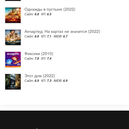
Однажды в пустыне (2022)
Сайт:
6.8
КП:
6.5
Анчартед: На картах не значится (2022)
Сайт:
6.8
КП:
7.1
IMDB:
6.7
Фиксики (2010)
Сайт:
7.8
КП:
7.4
Этот дом (2022)
Сайт:
6.9
КП:
7.3
IMDB:
6.9