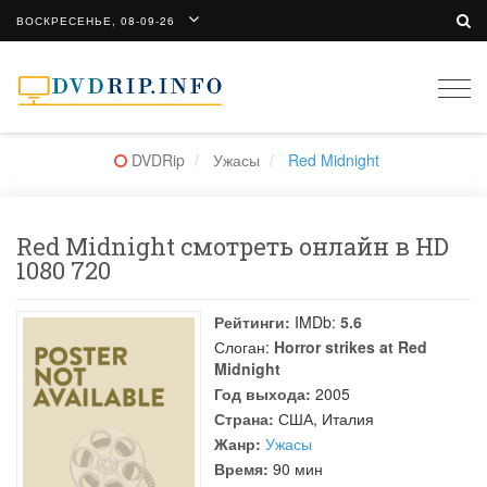
ВОСКРЕСЕНЬЕ, 08-09-26
Togg
navi
DVDRip
Ужасы
Red Midnight
Red Midnight смотреть онлайн в HD
1080 720
Рейтинги:
IMDb:
5.6
Слоган:
Horror strikes at Red
Midnight
Год выхода:
2005
Страна:
США, Италия
Жанр:
Ужасы
Время:
90 мин