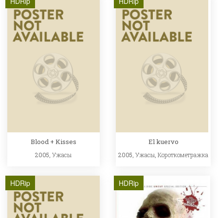
HDRip
HDRip
Blood + Kisses
El kuervo
2005,
Ужасы
2005,
Ужасы
,
Короткометражка
HDRip
HDRip