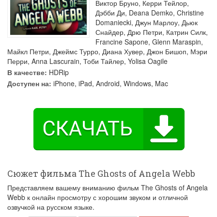
Виктор Бруно
,
Керри Тейлор
,
Дэбби Ди
,
Deana Demko
,
Christine
Domaniecki
,
Джун Марлоу
,
Дьюк
Снайдер
,
Дрю Петри
,
Катрин Силк
,
Francine Sapone
,
Glenn Maraspin
,
Майкл Петри
,
Джеймс Турро
,
Диана Хувер
,
Джон Бишоп
,
Мэри
Перри
,
Anna Lascurain
,
Тоби Тайлер
,
Yolisa Oagile
В качестве:
HDRip
Доступен на:
iPhone, iPad, Android, Windows, Mac
Сюжет фильма The Ghosts of Angela Webb
Представляем вашему вниманию фильм The Ghosts of Angela
Webb к онлайн просмотру с хорошим звуком и отличной
озвучкой на русском языке.