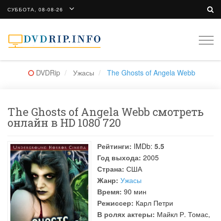
СУББОТА, 08-08-26
Togg
navi
DVDRip
Ужасы
The Ghosts of Angela Webb
The Ghosts of Angela Webb смотреть
онлайн в HD 1080 720
Рейтинги:
IMDb:
5.5
Год выхода:
2005
Страна:
США
Жанр:
Ужасы
Время:
90 мин
Режиссер:
Карл Петри
В ролях актеры:
Майкл Р. Томас
,