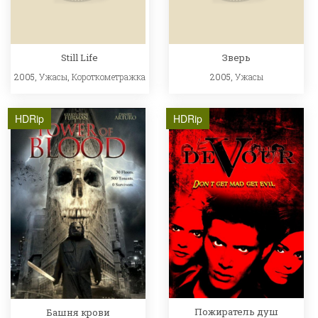
Still Life
Зверь
2005,
Ужасы
,
Короткометражка
2005,
Ужасы
HDRip
HDRip
Пожиратель душ
Башня крови