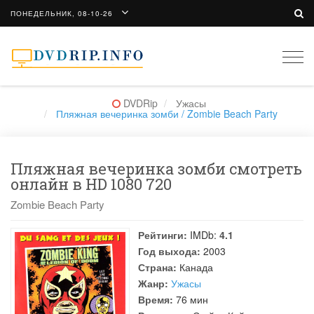
ПОНЕДЕЛЬНИК, 08-10-26
Togg
navi
DVDRip
Ужасы
Пляжная вечеринка зомби / Zombie Beach Party
Пляжная вечеринка зомби смотреть
онлайн в HD 1080 720
Zombie Beach Party
Рейтинги:
IMDb:
4.1
Год выхода:
2003
Страна:
Канада
Жанр:
Ужасы
Время:
76 мин