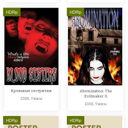
HDRip
HDRip
Кровавые сестрички
Abomination: The
Evilmaker II
2003,
Ужасы
2003,
Ужасы
HDRip
HDRip