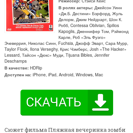
Режиссер:
Стэйси Кейс
В ролях актеры:
Джейсон Уинн
«Дж.Б. Дестини» Бэрфорд
,
Жуль
Делорм
,
Джим Нейдхарт
,
Шон К.
Робб
,
Contessa Oblivian
,
Spilios
Kapoglis
,
Дженнифер Том
,
Рэймонд
Карле
,
Роб «Эль Фуэго»
Эчеверрия
,
Николас Синн
,
Fuchsia
,
Джофф Эварт
,
Сара Мурр
,
Taylor Flook
,
Ilona Verseghy
,
Крис Чэмберс
,
Josh «The Hacker»
Lessard
,
Тайсон «Дюкс» Муди
,
Tijuana Bibles
,
Jennifer
Deschamps
В качестве:
HDRip
Доступен на:
iPhone, iPad, Android, Windows, Mac
Сюжет фильма Пляжная вечеринка зомби