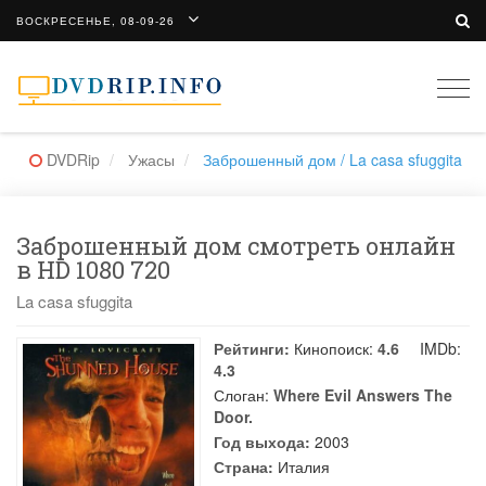
ВОСКРЕСЕНЬЕ, 08-09-26
Togg
navi
DVDRip
Ужасы
Заброшенный дом / La casa sfuggita
Заброшенный дом смотреть онлайн
в HD 1080 720
La casa sfuggita
Рейтинги:
Кинопоиск:
4.6
IMDb:
4.3
Слоган:
Where Evil Answers The
Door.
Год выхода:
2003
Страна:
Италия