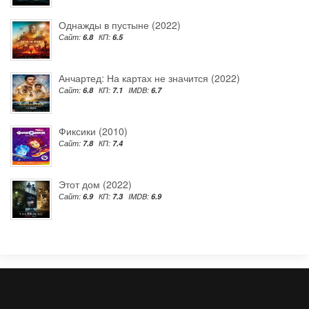
Однажды в пустыне (2022)
Сайт:
6.8
КП:
6.5
Анчартед: На картах не значится (2022)
Сайт:
6.8
КП:
7.1
IMDB:
6.7
Фиксики (2010)
Сайт:
7.8
КП:
7.4
Этот дом (2022)
Сайт:
6.9
КП:
7.3
IMDB:
6.9