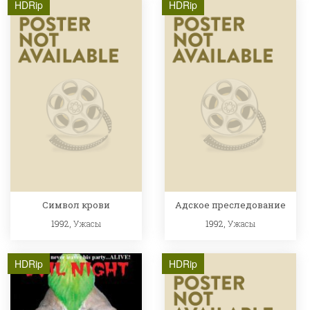
HDRip
HDRip
Символ крови
Адское преследование
1992,
Ужасы
1992,
Ужасы
HDRip
HDRip