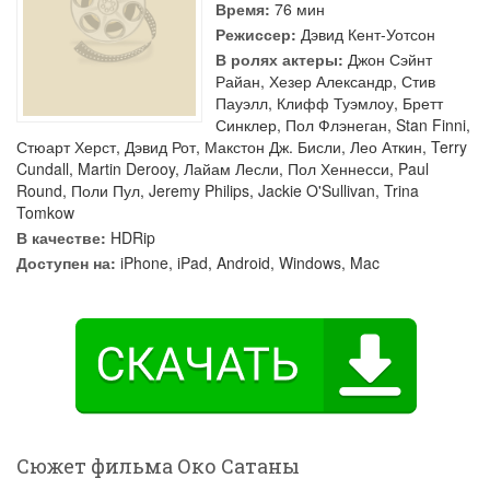
Время:
76 мин
Режиссер:
Дэвид Кент-Уотсон
В ролях актеры:
Джон Сэйнт
Райан
,
Хезер Александр
,
Стив
Пауэлл
,
Клифф Туэмлоу
,
Бретт
Синклер
,
Пол Флэнеган
,
Stan Finni
,
Стюарт Херст
,
Дэвид Рот
,
Макстон Дж. Бисли
,
Лео Аткин
,
Terry
Cundall
,
Martin Derooy
,
Лайам Лесли
,
Пол Хеннесси
,
Paul
Round
,
Поли Пул
,
Jeremy Philips
,
Jackie O'Sullivan
,
Trina
Tomkow
В качестве:
HDRip
Доступен на:
iPhone, iPad, Android, Windows, Mac
Сюжет фильма Око Сатаны