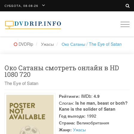
СУББОТА, 08-08-26
Togg
navi
DVDRip
Ужасы
Око Сатаны / The Eye of Satan
Око Сатаны смотреть онлайн в HD
1080 720
The Eye of Satan
Рейтинги:
IMDb:
4.9
Слоган:
Is he man, beast or both?
Kane is the solider of Satan
Год выхода:
1992
Страна:
Великобритания
Жанр:
Ужасы