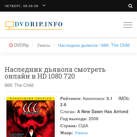
ЧЕТВЕРГ, 08-06-26
Togg
navi
DVDRip
Ужасы
Наследник дьявола / 666: The Child
Наследник дьявола смотреть
онлайн в HD 1080 720
666: The Child
Рейтинги:
Кинопоиск:
3.1
IMDb:
2.8
Слоган:
A New Dawn Has Arrived
Год выхода:
2006
Страна:
США
Жанр:
Ужасы