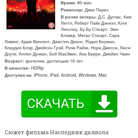
Время:
80 мин
Режиссер:
Джек Перез
В ролях актеры:
Д.С. Дуглас
,
Ким
Литтл
,
Роберт Пайк Дэниэл
,
Кэти
Уинслоу
,
Бу Бу Стюарт
,
Эми
Кловер
,
Меган Стюарт
,
Сара
Ливинг
,
Адам Винсент
,
Джастин Джонс
,
Родни Боуман
,
Клаудия Блэр
,
Джейсон Грэй
,
Риза Райзи
,
Нора Джесси
,
Люси
Доути
,
Аллен Дункан
,
Боб МакЭвен
,
Ана Берри
,
Джеймс Чаин
Возраст:
зрителям, достигшим 16 лет
В качестве:
HDRip
Доступен на:
iPhone, iPad, Android, Windows, Mac
Сюжет фильма Наследник дьявола