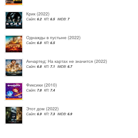
Крик (2022)
Сайт:
6.2
КП:
6.5
IMDB:
7
Однажды в пустыне (2022)
Сайт:
6.8
КП:
6.5
Анчартед: На картах не значится (2022)
Сайт:
6.8
КП:
7.1
IMDB:
6.7
Фиксики (2010)
Сайт:
7.8
КП:
7.4
Этот дом (2022)
Сайт:
6.9
КП:
7.3
IMDB:
6.9