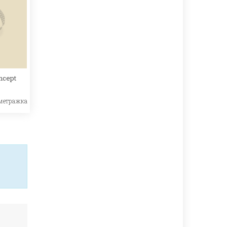
ncept
метражка