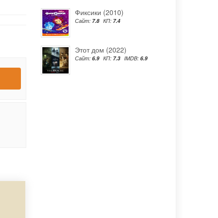
Фиксики (2010)
Сайт:
7.8
КП:
7.4
Этот дом (2022)
Сайт:
6.9
КП:
7.3
IMDB:
6.9