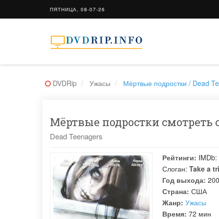
ПЯТНИЦА, 08-07-26
DVDRip
Ужасы
Мёртвые подростки / Dead T
Мёртвые подростки смотреть о
Dead Teenagers
Рейтинги:
IMDb:
Слоган:
Take a t
Год выхода:
20
Страна:
США
Жанр:
Ужасы
Время:
72 мин