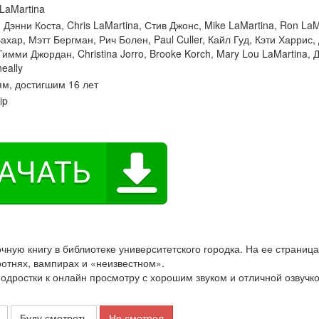
 LaMartina
:
Дэнни Коста
,
Chris LaMartina
,
Стив Джонс
,
Mike LaMartina
,
Ron LaM
Бахар
,
Мэтт Бергман
,
Рич Болен
,
Paul Culler
,
Кайл Гуд
,
Кэти Харрис
,
Тимми Джордан
,
Christina Jorro
,
Brooke Korch
,
Mary Lou LaMartina
,
Д
eally
м, достигшим 16 лет
ip
очную книгу в библиотеке университетского городка. На ее страница
ротнях, вампирах и «неизвестном».
ростки к онлайн просмотру с хорошим звуком и отличной озвучко
Буду смотреть
Не смотрел