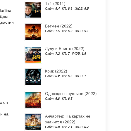
1+1 (2011)
Сайт:
8.4
КП:
8.8
IMDB:
8.5
artina
,
Джон
жастин
Бэтмен (2022)
Сайт:
7.5
КП:
6.9
IMDB:
9.1
Лулу и Бриггс (2022)
Сайт:
7.2
КП:
7
IMDB:
6.8
Крик (2022)
Сайт:
6.2
КП:
6.5
IMDB:
7
Однажды в пустыне (2022)
Сайт:
6.8
КП:
6.5
х он
й на
Анчартед: На картах не
значится (2022)
Сайт:
6.8
КП:
7.1
IMDB:
6.7