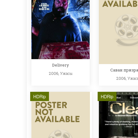
Delivery
Саван призра
2006,
Ужасы
2006,
Ужас
HDRip
HDRip