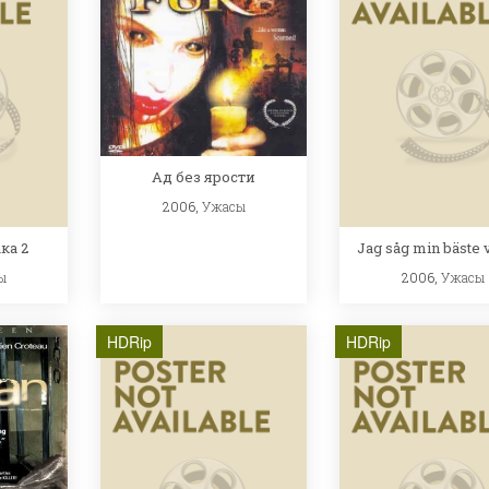
Ад без ярости
2006,
Ужасы
ка 2
Jag såg min bäste 
ы
2006,
Ужасы
HDRip
HDRip