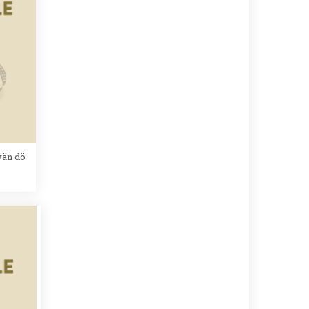
vän dö