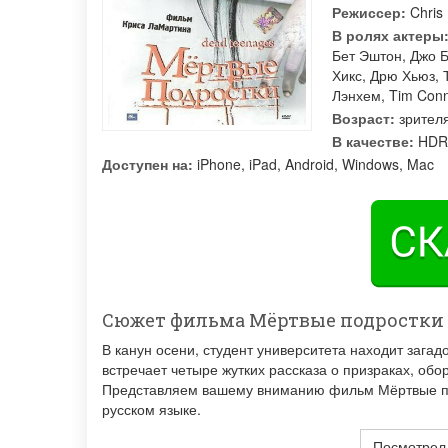
Режиссер:
Chris
В ролях актеры
Бет Эштон
,
Джо 
Хикс
,
Дрю Хьюз
,
Лэнхем
,
Tim Conn
Возраст:
зрителя
В качестве:
HDR
Доступен на:
iPhone, iPad, Android, Windows, Mac
Сюжет фильма Мёртвые подростки
В канун осени, студент университета находит загад
встречает четыре жутких рассказа о призраках, обо
Представляем вашему вниманию фильм Мёртвые под
русском языке.
Посмотрел