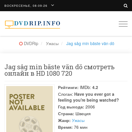
ВОСКРЕСЕНЬЕ, 08-09-26
Togg
navi
DVDRip
Ужасы
Jag såg min bäste vän dö
Jag såg min bäste vän dö смотреть
онлайн в HD 1080 720
Рейтинги:
IMDb:
4.2
Слоган:
Have you ever got a
feeling you're being watched?
Год выхода:
2006
Страна:
Швеция
Жанр:
Ужасы
Время:
76 мин