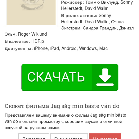
Режиссер:
Томмю Виклунд
,
Sonny
Hellerstedt
,
David Wallin
В ролях актеры:
Sonny
Hellerstedt
,
David Wallin
,
Сэнна
Энгстрем
,
Сандра Грандин
,
Дэниэл
Эльм
,
Roger Wiklund
В качестве:
HDRip
Доступен на:
iPhone, iPad, Android, Windows, Mac
Сюжет фильма Jag såg min bäste vän dö
Представляем вашему вниманию фильм Jag såg min bäste
vän dö к онлайн просмотру с хорошим звуком и отличной
озвучкой на русском языке.
Посмотрел
Буду смотреть
Не смотрел