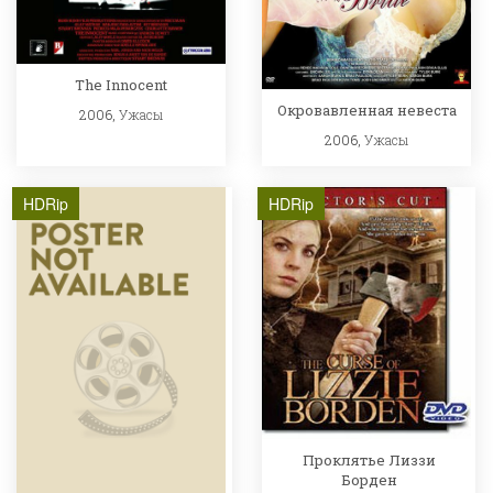
The Innocent
Окровавленная невеста
2006,
Ужасы
2006,
Ужасы
HDRip
HDRip
Проклятье Лиззи
Борден