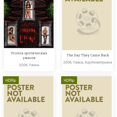
Уголок эротических
The Day They Came Back
ужасов
2006,
Ужасы
,
Короткометражка
2006,
Ужасы
HDRip
HDRip