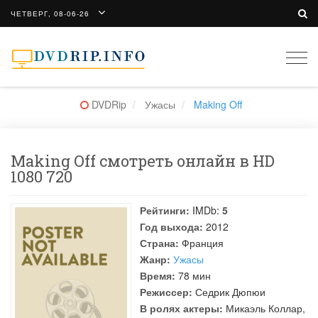
ЧЕТВЕРГ, 08-06-26
Togg
navi
DVDRip
Ужасы
Making Off
Making Off смотреть онлайн в HD
1080 720
Рейтинги:
IMDb:
5
Год выхода:
2012
Страна:
Франция
Жанр:
Ужасы
Время:
78 мин
Режиссер:
Седрик Дюпюи
В ролях актеры:
Микаэль Коллар
,