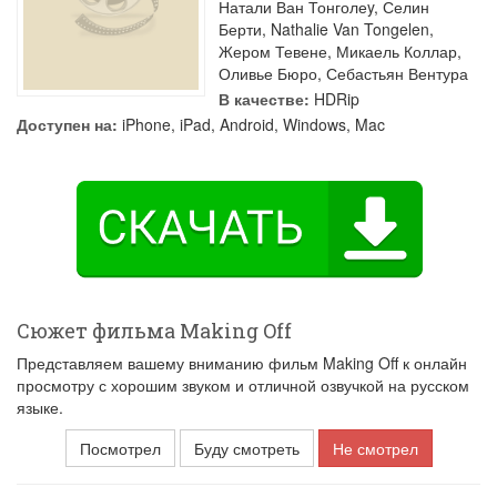
Натали Ван Тонголеy
,
Селин
Берти
,
Nathalie Van Tongelen
,
Жером Тевене
,
Микаель Коллар
,
Оливье Бюро
,
Себастьян Вентура
В качестве:
HDRip
Доступен на:
iPhone, iPad, Android, Windows, Mac
Сюжет фильма Making Off
Представляем вашему вниманию фильм Making Off к онлайн
просмотру с хорошим звуком и отличной озвучкой на русском
языке.
Посмотрел
Буду смотреть
Не смотрел