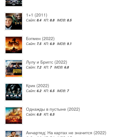
1+1 (2011)
Сайт:
8.4
КП:
8.8
IMDB:
8.5
Бэтмен (2022)
Сайт:
7.5
КП:
6.9
IMDB:
9.1
Лулу и Бриггс (2022)
Сайт:
7.2
КП:
7
IMDB:
6.8
Крик (2022)
Сайт:
6.2
КП:
6.5
IMDB:
7
Однажды в пустыне (2022)
Сайт:
6.8
КП:
6.5
Анчартед: На картах не значится (2022)