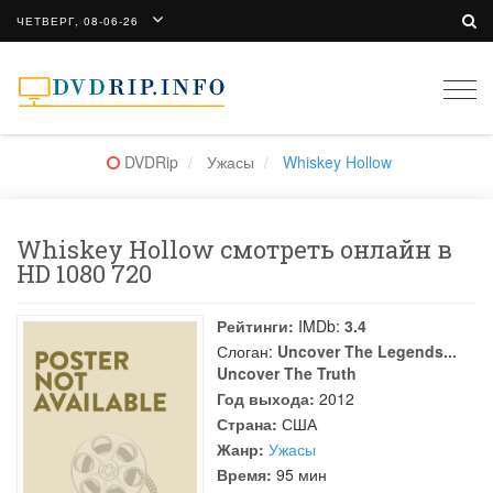
ЧЕТВЕРГ, 08-06-26
Togg
navi
DVDRip
Ужасы
Whiskey Hollow
Whiskey Hollow смотреть онлайн в
HD 1080 720
Рейтинги:
IMDb:
3.4
Слоган:
Uncover The Legends...
Uncover The Truth
Год выхода:
2012
Страна:
США
Жанр:
Ужасы
Время:
95 мин