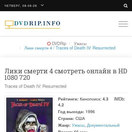
ЧЕТВЕРГ, 08-06-26
Togg
navi
DVDRip
Ужасы
Лики смерти 4 / Traces of Death IV: Resurrected
Лики смерти 4 смотреть онлайн в HD
1080 720
Traces of Death IV: Resurrected
Рейтинги:
Кинопоиск:
4.3
IMDb:
4.2
Год выхода:
1996
Страна:
США
Жанр:
Ужасы
,
Документальный
Время:
66 мин