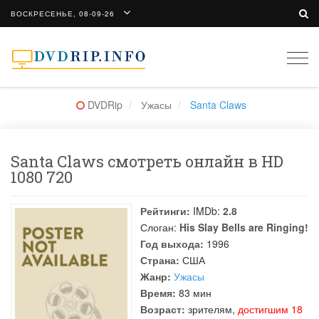
ВОСКРЕСЕНЬЕ, 08-09-26
Togg
navi
DVDRip
Ужасы
Santa Claws
Santa Claws смотреть онлайн в HD
1080 720
Рейтинги:
IMDb:
2.8
Слоган:
His Slay Bells are Ringing!
Год выхода:
1996
Страна:
США
Жанр:
Ужасы
Время:
83 мин
Возраст:
зрителям,
достигшим 18