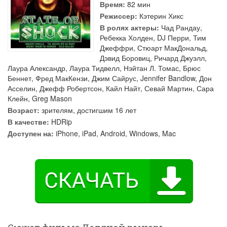
Время:
82 мин
Режиссер:
Кэтерин Хикс
В ролях актеры:
Чад Рандау
,
Ребекка Холден
,
DJ Перри
,
Тим
Джеффри
,
Стюарт МакДональд
,
Дэвид Боровиц
,
Ричард Джуэлл
,
Лаура Александр
,
Лаура Тидвелл
,
Нэйтан Л. Томас
,
Брюс
Беннет
,
Фред МакКензи
,
Джим Сайрус
,
Jennifer Bandlow
,
Дон
Асселин
,
Джефф Робертсон
,
Кайл Найт
,
Севай Мартин
,
Сара
Клейн
,
Greg Mason
Возраст:
зрителям, достигшим 16 лет
В качестве:
HDRip
Доступен на:
iPhone, iPad, Android, Windows, Mac