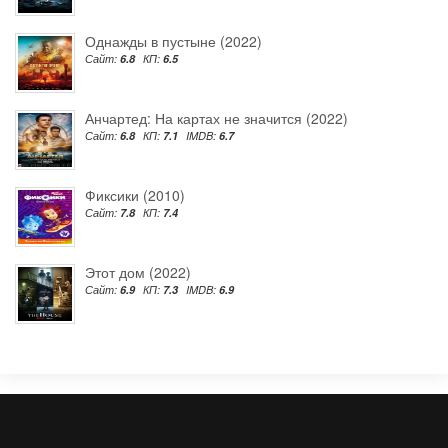
Однажды в пустыне (2022)
Сайт:
6.8
КП:
6.5
Анчартед: На картах не значится (2022)
Сайт:
6.8
КП:
7.1
IMDB:
6.7
Фиксики (2010)
Сайт:
7.8
КП:
7.4
Этот дом (2022)
Сайт:
6.9
КП:
7.3
IMDB:
6.9