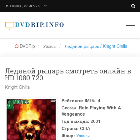
ПЯТНИЦА, 08-07-26
Togg
navi
DVDRip
Ужасы
Ледяной рыцарь / Knight Chills
Ледяной рыцарь смотреть онлайн в
HD 1080 720
Knight Chills
Рейтинги:
IMDb:
4
Слоган:
Role Playing With A
Vengeance
Год выхода:
2001
Страна:
США
Жанр:
Ужасы