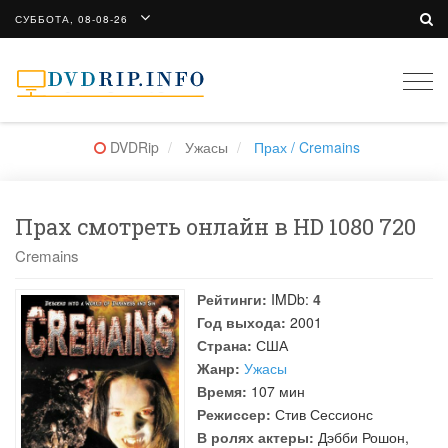
СУББОТА, 08-08-26
Togg
navi
DVDRip
Ужасы
Прах / Cremains
Прах смотреть онлайн в HD 1080 720
Cremains
Рейтинги:
IMDb:
4
Год выхода:
2001
Страна:
США
Жанр:
Ужасы
Время:
107 мин
Режиссер:
Стив Сессионс
В ролях актеры:
Дэбби Рошон
,