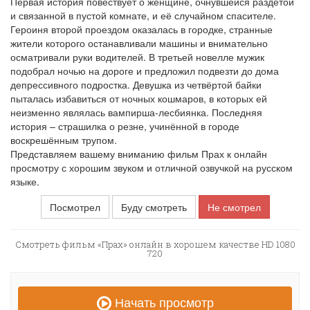
Первая история повествует о женщине, очнувшейся раздетой
и связанной в пустой комнате, и её случайном спасителе.
Героиня второй проездом оказалась в городке, странные
жители которого останавливали машины и внимательно
осматривали руки водителей. В третьей новелле мужик
подобрал ночью на дороге и предложил подвезти до дома
депрессивного подростка. Девушка из четвёртой байки
пыталась избавиться от ночных кошмаров, в которых ей
неизменно являлась вампирша-лесбиянка. Последняя
история – страшилка о резне, учинённой в городе
воскрешённым трупом.
Представляем вашему вниманию фильм Прах к онлайн
просмотру с хорошим звуком и отличной озвучкой на русском
языке.
Посмотрел
Буду смотреть
Не смотрел
Смотреть фильм «Прах» онлайн в хорошем качестве HD 1080
720
Начать просмотр