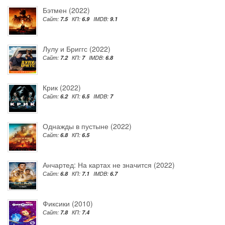
Бэтмен (2022)
Сайт:
7.5
КП:
6.9
IMDB:
9.1
Лулу и Бриггс (2022)
Сайт:
7.2
КП:
7
IMDB:
6.8
Крик (2022)
Сайт:
6.2
КП:
6.5
IMDB:
7
Однажды в пустыне (2022)
Сайт:
6.8
КП:
6.5
Анчартед: На картах не значится (2022)
Сайт:
6.8
КП:
7.1
IMDB:
6.7
Фиксики (2010)
Сайт:
7.8
КП:
7.4