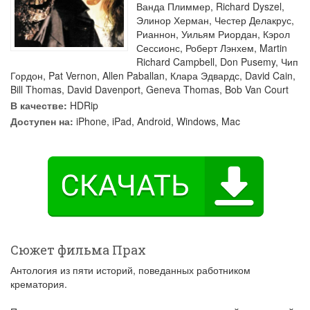
Ванда Плиммер
,
Richard Dyszel
,
Элинор Херман
,
Честер Делакрус
,
Рианнон
,
Уильям Риордан
,
Кэрол
Сессионс
,
Роберт Лэнхем
,
Martin
Richard Campbell
,
Don Pusemy
,
Чип
Гордон
,
Pat Vernon
,
Allen Paballan
,
Клара Эдвардс
,
David Cain
,
Bill Thomas
,
David Davenport
,
Geneva Thomas
,
Bob Van Court
В качестве:
HDRip
Доступен на:
iPhone, iPad, Android, Windows, Mac
Сюжет фильма Прах
Антология из пяти историй, поведанных работником
крематория.