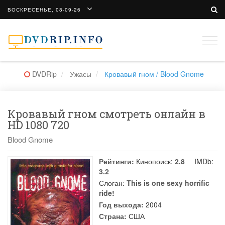
ВОСКРЕСЕНЬЕ, 08-09-26
Togg
navi
DVDRip
Ужасы
Кровавый гном / Blood Gnome
Кровавый гном смотреть онлайн в
HD 1080 720
Blood Gnome
Рейтинги:
Кинопоиск:
2.8
IMDb:
3.2
Слоган:
This is one sexy horrific
ride!
Год выхода:
2004
Страна:
США