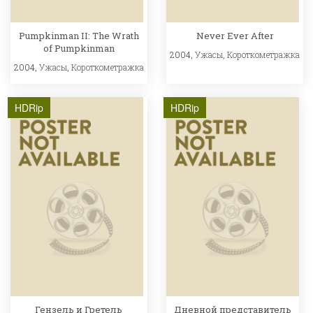
Pumpkinman II: The Wrath
Never Ever After
of Pumpkinman
2004,
Ужасы
,
Короткометражка
2004,
Ужасы
,
Короткометражка
HDRip
HDRip
Гензель и Гретель
Дневной представитель