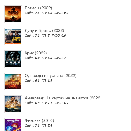
Бэтмен (2022)
Сайт:
7.5
КП:
6.9
IMDB:
9.1
Лулу и Бриггс (2022)
Сайт:
7.2
КП:
7
IMDB:
6.8
Крик (2022)
Сайт:
6.2
КП:
6.5
IMDB:
7
Однажды в пустыне (2022)
Сайт:
6.8
КП:
6.5
Анчартед: На картах не значится (2022)
Сайт:
6.8
КП:
7.1
IMDB:
6.7
Фиксики (2010)
Сайт:
7.8
КП:
7.4