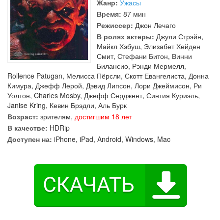
Жанр:
Ужасы
Время:
87 мин
Режиссер:
Джон Лечаго
В ролях актеры:
Джули Стрэйн
,
Майкл Хэбуш
,
Элизабет Хейден
Смит
,
Стефани Битон
,
Винни
Билансио
,
Рэнди Мермелл
,
Rollence Patugan
,
Мелисса Пёрсли
,
Скотт Евангелиста
,
Донна
Кимура
,
Джефф Лерой
,
Дэвид Липсон
,
Лори Джеймисон
,
Ри
Уолтон
,
Charles Mosby
,
Джефф Серджент
,
Синтия Куриэль
,
Janise Kring
,
Кевин Брэдли
,
Аль Бурк
Возраст:
зрителям,
достигшим 18 лет
В качестве:
HDRip
Доступен на:
iPhone, iPad, Android, Windows, Mac