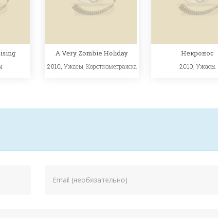
ising
Некронос
A Very Zombie Holiday
ы
2010,
Ужасы
2010,
Ужасы
,
Короткометражка