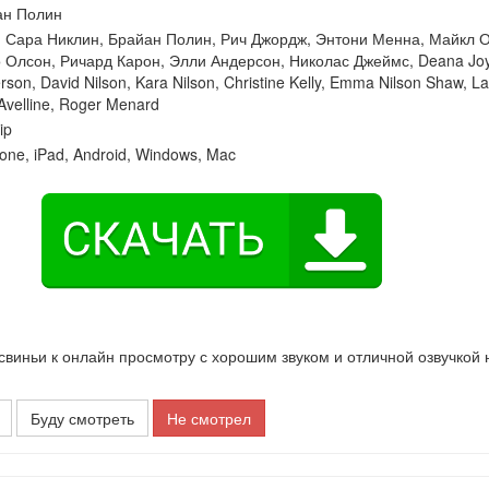
ан Полин
:
Сара Никлин
,
Брайан Полин
,
Рич Джордж
,
Энтони Менна
,
Майкл О
 Олсон
,
Ричард Карон
,
Элли Андерсон
,
Николас Джеймс
,
Deana Jo
rson
,
David Nilson
,
Kara Nilson
,
Christine Kelly
,
Emma Nilson Shaw
,
La
velline
,
Roger Menard
ip
one, iPad, Android, Windows, Mac
иньи к онлайн просмотру с хорошим звуком и отличной озвучкой 
Буду смотреть
Не смотрел