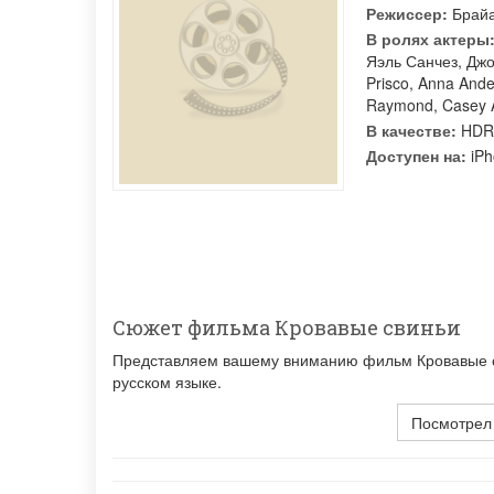
Режиссер:
Брай
В ролях актеры
Яэль Санчез
,
Джо
Prisco
,
Anna Ande
Raymond
,
Casey A
В качестве:
HDR
Доступен на:
iPh
Сюжет фильма Кровавые свиньи
Представляем вашему вниманию фильм Кровавые св
русском языке.
Посмотрел