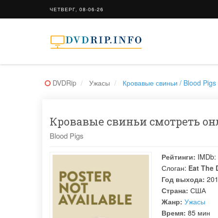
ЧЕТВЕРГ, 08-06-26
DVDRip
Ужасы
Кровавые свиньи / Blood Pigs
Кровавые свиньи смотреть онл
Blood Pigs
Рейтинги:
IMDb:
Слоган:
Eat The 
Год выхода:
20
Страна:
США
Жанр:
Ужасы
Время:
85 мин