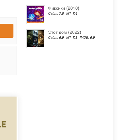
Фиксики (2010)
Сайт:
7.8
КП:
7.4
Этот дом (2022)
Сайт:
6.9
КП:
7.3
IMDB:
6.9