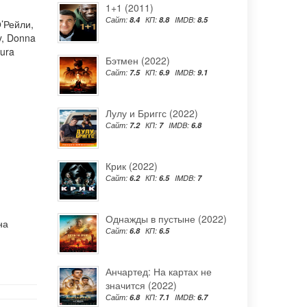
1+1 (2011)
Сайт:
8.4
КП:
8.8
IMDB:
8.5
’Рейли
,
y
,
Donna
ura
Бэтмен (2022)
Сайт:
7.5
КП:
6.9
IMDB:
9.1
Лулу и Бриггс (2022)
Сайт:
7.2
КП:
7
IMDB:
6.8
Крик (2022)
Сайт:
6.2
КП:
6.5
IMDB:
7
Однажды в пустыне (2022)
на
Сайт:
6.8
КП:
6.5
Анчартед: На картах не
значится (2022)
Сайт:
6.8
КП:
7.1
IMDB:
6.7