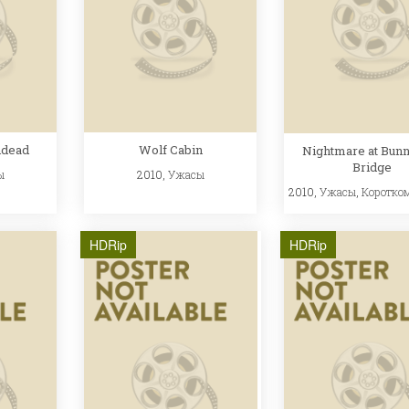
ndead
Wolf Cabin
Nightmare at Bun
Bridge
ы
2010,
Ужасы
2010,
Ужасы
,
Коротко
HDRip
HDRip