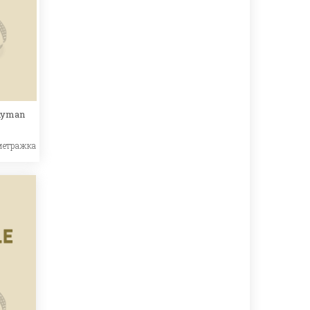
nyman
метражка