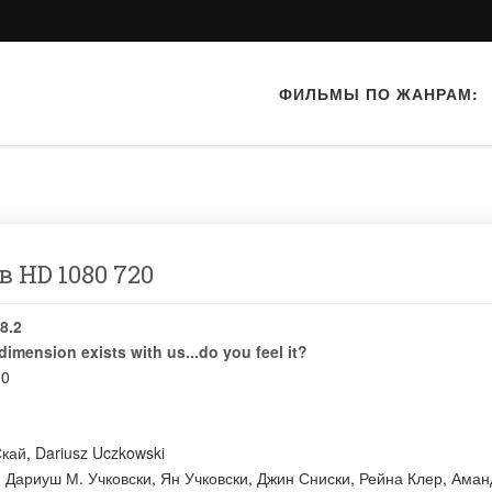
ФИЛЬМЫ ПО ЖАНРАМ:
в HD 1080 720
8.2
dimension exists with us...do you feel it?
10
Скай
,
Dariusz Uczkowski
:
Дариуш М. Учковски
,
Ян Учковски
,
Джин Сниски
,
Рейна Клер
,
Аман