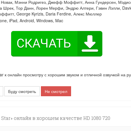
 Новак
,
Мэнни Родригез
,
Джефф Моффитт
,
Анна Гундерсен
,
Мэдис
а Шрек
,
Тор Данн
,
Лорен Мерфи
,
Эндрю Алтери
,
Гэвин Лэлли
,
Davi
оффитт
,
George Kyrizis
,
Daria Ferdine
,
Алекс Мюллер
one, iPad, Android, Windows, Mac
 к онлайн просмотру с хорошим звуком и отличной озвучкой на р
Буду смотреть
Не смотрел
Star» онлайн в хорошем качестве HD 1080 720