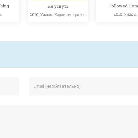
Thing
Followed Ho
Не уснуть
ы
2010,
Ужасы
2010,
Ужасы
,
Короткометражка