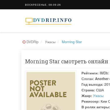
ВОСКРЕСЕНЬЕ, 08-09-26
DVDRip
Ужасы
Morning Star
Morning Star смотреть онлайн 
Рейтинги:
IMDb:
Слоган:
Another 
Год выхода:
20
Страна:
США
Жанр:
Ужасы
Режиссер:
Ким 
В ролях актеры