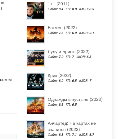
он
1+1 (2011)
d
Сайт:
8.4
КП:
8.8
IMDB:
8.5
Бэтмен (2022)
Сайт:
7.5
КП:
6.9
IMDB:
9.1
Лулу и Бриггс (2022)
Сайт:
7.2
КП:
7
IMDB:
6.8
Крик (2022)
усском
Сайт:
6.2
КП:
6.5
IMDB:
7
Однажды в пустыне (2022)
Сайт:
6.8
КП:
6.5
Анчартед: На картах не
значится (2022)
Сайт:
6.8
КП:
7.1
IMDB:
6.7