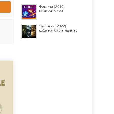
Фиксики (2010)
Сайт:
7.8
КП:
7.4
Этот дом (2022)
Сайт:
6.9
КП:
7.3
IMDB:
6.9