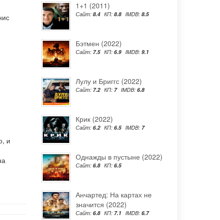
1+1 (2011)
Сайт:
8.4
КП:
8.8
IMDB:
8.5
нис
Бэтмен (2022)
Сайт:
7.5
КП:
6.9
IMDB:
9.1
Лулу и Бриггс (2022)
Сайт:
7.2
КП:
7
IMDB:
6.8
Крик (2022)
Сайт:
6.2
КП:
6.5
IMDB:
7
, и
Однажды в пустыне (2022)
на
Сайт:
6.8
КП:
6.5
Анчартед: На картах не
значится (2022)
Сайт:
6.8
КП:
7.1
IMDB:
6.7