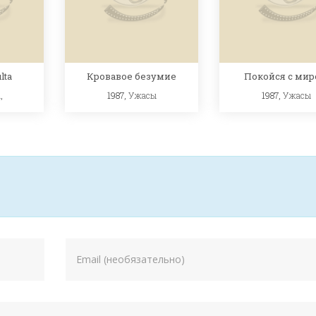
lta
Кровавое безумие
Покойся с ми
ы
,
1987,
Ужасы
1987,
Ужасы