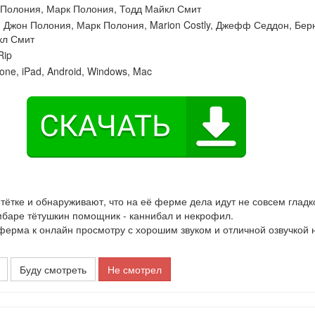
 Полония
,
Марк Полония
,
Тодд Майкл Смит
:
Джон Полония
,
Марк Полония
,
Marion Costly
,
Джефф Седдон
,
Бер
кл Смит
ip
one, iPad, Android, Windows, Mac
тётке и обнаруживают, что на её ферме дела идут не совсем гладко
амбаре тётушкин помощник - каннибал и некрофил.
рма к онлайн просмотру с хорошим звуком и отличной озвучкой 
Буду смотреть
Не смотрел