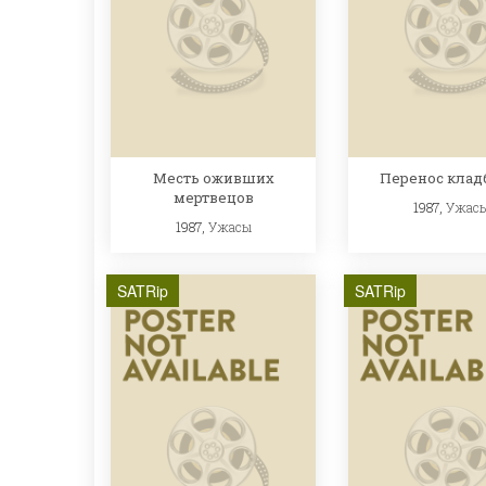
Месть оживших
Перенос кла
мертвецов
1987,
Ужас
1987,
Ужасы
SATRip
SATRip