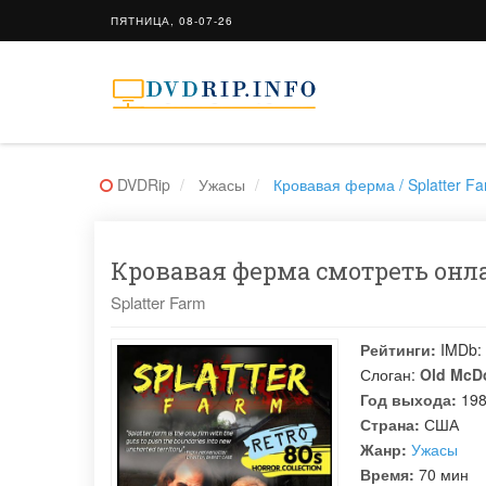
ПЯТНИЦА, 08-07-26
DVDRip
Ужасы
Кровавая ферма / Splatter F
Кровавая ферма смотреть онла
Splatter Farm
Рейтинги:
IMDb:
Слоган:
Old McDo
Год выхода:
19
Страна:
США
Жанр:
Ужасы
Время:
70 мин