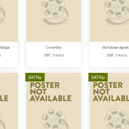
дбища
Crowley
Ночные крик
ы
1987,
Ужасы
1987,
Ужасы
SATRip
SATRip