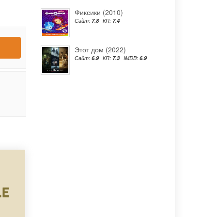
Фиксики (2010)
Сайт:
7.8
КП:
7.4
Этот дом (2022)
Сайт:
6.9
КП:
7.3
IMDB:
6.9