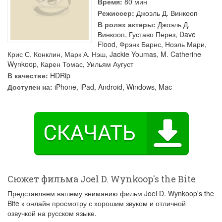
Время:
80 мин
Режиссер:
Джоэль Д. Винкооп
В ролях актеры:
Джоэль Д.
Винкооп
,
Густаво Перез
,
Dave
Flood
,
Фрэнк Барнс
,
Ноэль Мари
,
Крис С. Конклин
,
Марк А. Нэш
,
Jackie Youmas
,
M. Catherine
Wynkoop
,
Карен Томас
,
Уильям Аугуст
В качестве:
HDRip
Доступен на:
iPhone, iPad, Android, Windows, Mac
Сюжет фильма Joel D. Wynkoop's the Bite
Представляем вашему вниманию фильм Joel D. Wynkoop's the
Bite к онлайн просмотру с хорошим звуком и отличной
озвучкой на русском языке.