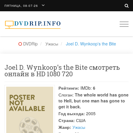
ПЯТНИЦА, 08-07-26
Togg
navi
DVDRip
Ужасы
Joel D. Wynkoop's the Bite
Joel D. Wynkoop's the Bite смотреть
онлайн в HD 1080 720
Рейтинги:
IMDb:
6
Слоган:
The whole world has gone
to Hell, but one man has gone to
get it back.
Год выхода:
2005
Страна:
США
Жанр:
Ужасы