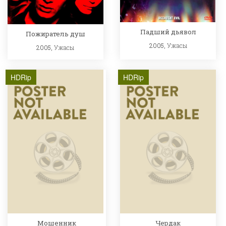
Падший дьявол
Пожиратель душ
2005,
Ужасы
2005,
Ужасы
HDRip
HDRip
Мошенник
Чердак