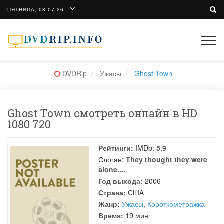
ПЯТНИЦА, 08-07-26
Togg
navi
DVDRip
Ужасы
Ghost Town
Ghost Town смотреть онлайн в HD
1080 720
Рейтинги:
IMDb:
5.9
Слоган:
They thought they were
alone....
Год выхода:
2006
Страна:
США
Жанр:
Ужасы
,
Короткометражка
Время:
19 мин