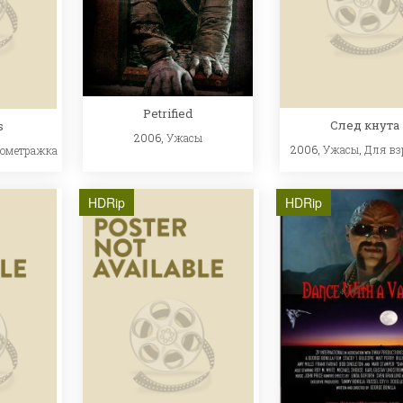
Petrified
След кнута
s
2006,
Ужасы
2006,
Ужасы
,
Для вз
кометражка
HDRip
HDRip