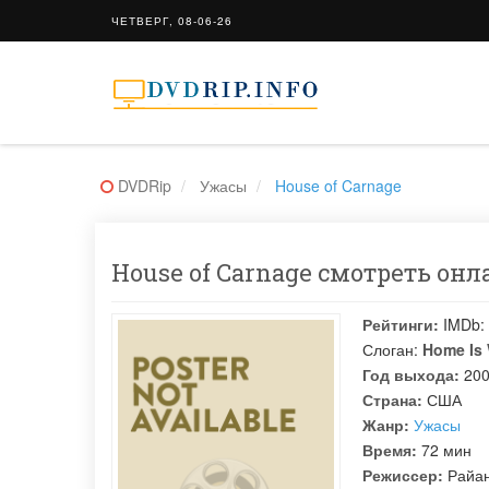
ЧЕТВЕРГ, 08-06-26
DVDRip
Ужасы
House of Carnage
House of Carnage смотреть онла
Рейтинги:
IMDb:
Слоган:
Home Is 
Год выхода:
20
Страна:
США
Жанр:
Ужасы
Время:
72 мин
Режиссер:
Райа