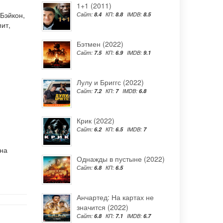
1+1 (2011)
 Бэйкон
,
Сайт:
8.4
КП:
8.8
IMDB:
8.5
мит
,
Бэтмен (2022)
Сайт:
7.5
КП:
6.9
IMDB:
9.1
Лулу и Бриггс (2022)
Сайт:
7.2
КП:
7
IMDB:
6.8
Крик (2022)
Сайт:
6.2
КП:
6.5
IMDB:
7
 на
Однажды в пустыне (2022)
Сайт:
6.8
КП:
6.5
Анчартед: На картах не
значится (2022)
Сайт:
6.8
КП:
7.1
IMDB:
6.7