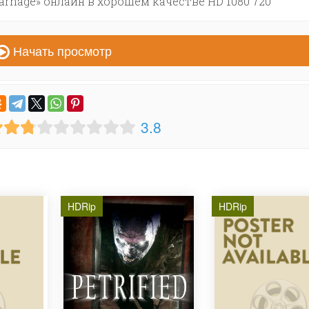
arnage» онлайн в хорошем качестве HD 1080 720
Начать просмотр
3.8
HDRip
HDRip