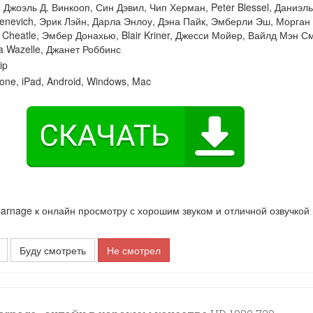
:
Джоэль Д. Винкооп
,
Син Дэвил
,
Чип Херман
,
Peter Blessel
,
Даниэль
enevich
,
Эрик Лэйн
,
Дарла Энлоу
,
Дэна Пайк
,
Эмберли Эш
,
Морган
 Cheatle
,
Эмбер Донахью
,
Blair Kriner
,
Джесси Мойер
,
Вайлд Мэн С
a Wazelle
,
Джанет Роббинс
ip
one, iPad, Android, Windows, Mac
nage к онлайн просмотру с хорошим звуком и отличной озвучкой
Буду смотреть
Не смотрел