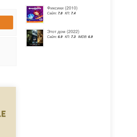
Фиксики (2010)
Сайт:
7.8
КП:
7.4
Этот дом (2022)
Сайт:
6.9
КП:
7.3
IMDB:
6.9