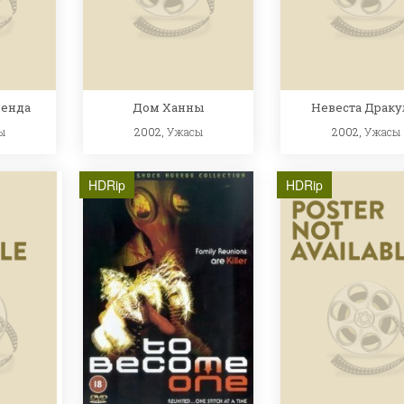
ленда
Дом Ханны
Невеста Драк
ы
2002,
Ужасы
2002,
Ужасы
HDRip
HDRip