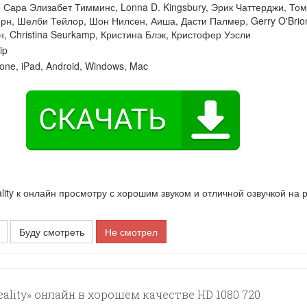
:
Сара Элизабет Тимминс
,
Lonna D. Kingsbury
,
Эрик Чаттерджи
,
Том
ерн
,
Шелби Тейлор
,
Шон Нилсен
,
Аиша
,
Дасти Палмер
,
Gerry O'Brio
н
,
Christina Seurkamp
,
Кристина Блэк
,
Кристофер Уэсли
ip
one, iPad, Android, Windows, Mac
y к онлайн просмотру с хорошим звуком и отличной озвучкой на 
Буду смотреть
Не смотрел
lity» онлайн в хорошем качестве HD 1080 720