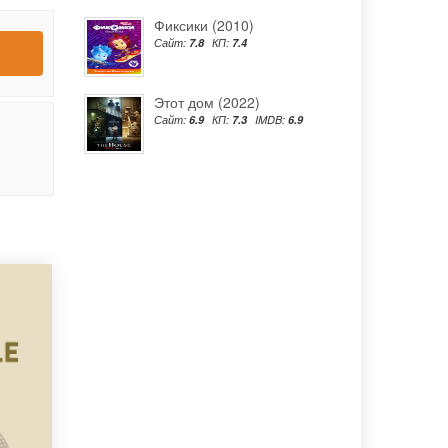
Фиксики (2010)
Сайт:
7.8
КП:
7.4
Этот дом (2022)
Сайт:
6.9
КП:
7.3
IMDB:
6.9