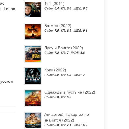
ас
1+1 (2011)
n
,
Lonna
Сайт:
8.4
КП:
8.8
IMDB:
8.5
Бэтмен (2022)
Сайт:
7.5
КП:
6.9
IMDB:
9.1
Лулу и Бриггс (2022)
Сайт:
7.2
КП:
7
IMDB:
6.8
Крик (2022)
Сайт:
6.2
КП:
6.5
IMDB:
7
русском
Однажды в пустыне (2022)
Сайт:
6.8
КП:
6.5
Анчартед: На картах не
значится (2022)
Сайт:
6.8
КП:
7.1
IMDB:
6.7