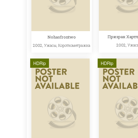
Призрак Харт
Nohasfrontwo
2002,
Ужас
2002,
Ужасы
,
Короткометражка
HDRip
HDRip