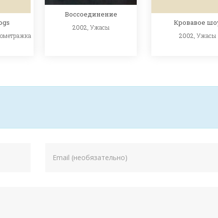
Воссоединение
Кровавое шо
ogs
2002,
Ужасы
2002,
Ужасы
кометражка