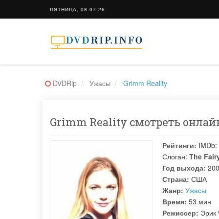
ПЯТНИЦА, 08-07-26
DVDRip
Ужасы
Grimm Reality
Grimm Reality смотреть онлайн
Рейтинги:
IMDb:
Слоган:
The Fair
Год выхода:
20
Страна:
США
Жанр:
Ужасы
Время:
53 мин
Режиссер:
Эрик 