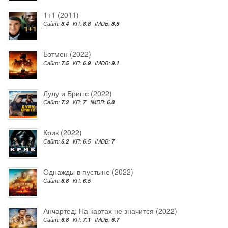
1+1 (2011)
Сайт:
8.4
КП:
8.8
IMDB:
8.5
Бэтмен (2022)
Сайт:
7.5
КП:
6.9
IMDB:
9.1
Лулу и Бриггс (2022)
Сайт:
7.2
КП:
7
IMDB:
6.8
Крик (2022)
Сайт:
6.2
КП:
6.5
IMDB:
7
Однажды в пустыне (2022)
Сайт:
6.8
КП:
6.5
Анчартед: На картах не значится (2022)
Сайт:
6.8
КП:
7.1
IMDB:
6.7