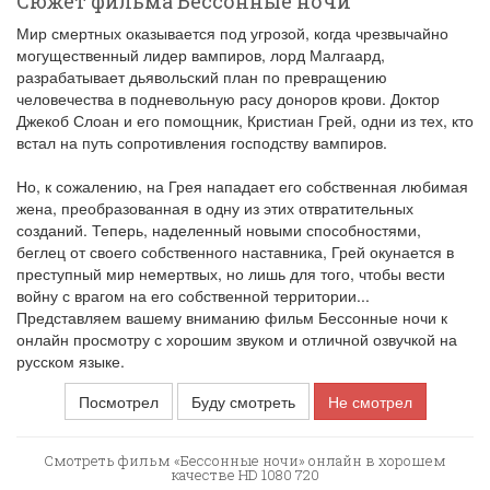
Сюжет фильма Бессонные ночи
Мир смертных оказывается под угрозой, когда чрезвычайно
могущественный лидер вампиров, лорд Малгаард,
разрабатывает дьявольский план по превращению
человечества в подневольную расу доноров крови. Доктор
Джекоб Слоан и его помощник, Кристиан Грей, одни из тех, кто
встал на путь сопротивления господству вампиров.
Но, к сожалению, на Грея нападает его собственная любимая
жена, преобразованная в одну из этих отвратительных
созданий. Теперь, наделенный новыми способностями,
беглец от своего собственного наставника, Грей окунается в
преступный мир немертвых, но лишь для того, чтобы вести
войну с врагом на его собственной территории...
Представляем вашему вниманию фильм Бессонные ночи к
онлайн просмотру с хорошим звуком и отличной озвучкой на
русском языке.
Посмотрел
Буду смотреть
Не смотрел
Смотреть фильм «Бессонные ночи» онлайн в хорошем
качестве HD 1080 720