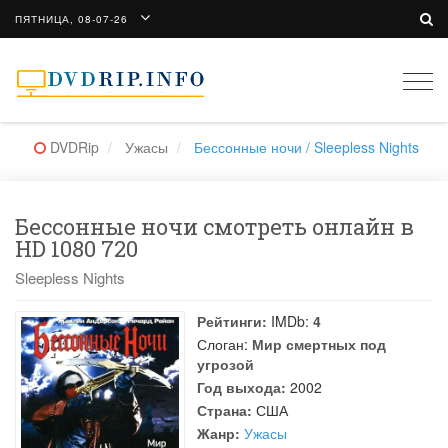
ПЯТНИЦА, 08-07-26
Togg
navi
DVDRip
Ужасы
Бессонные ночи / Sleepless Nights
Бессонные ночи смотреть онлайн в
HD 1080 720
Sleepless Nights
Рейтинги:
IMDb:
4
Слоган:
Мир смертных под
угрозой
Год выхода:
2002
Страна:
США
Жанр:
Ужасы