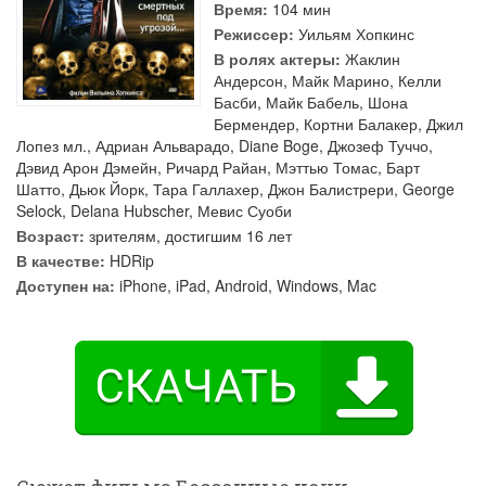
Время:
104 мин
Режиссер:
Уильям Хопкинс
В ролях актеры:
Жаклин
Андерсон
,
Майк Марино
,
Келли
Басби
,
Майк Бабель
,
Шона
Бермендер
,
Кортни Балакер
,
Джил
Лопез мл.
,
Адриан Альварадо
,
Diane Boge
,
Джозеф Туччо
,
Дэвид Арон Дэмейн
,
Ричард Райан
,
Мэттью Томас
,
Барт
Шатто
,
Дьюк Йорк
,
Тара Галлахер
,
Джон Балистрери
,
George
Selock
,
Delana Hubscher
,
Мевис Суоби
Возраст:
зрителям, достигшим 16 лет
В качестве:
HDRip
Доступен на:
iPhone, iPad, Android, Windows, Mac