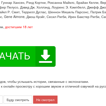
:
Гуннар Хансен
,
Рэнд Кортни
,
Роксанна Майклс
,
Брайан Келли
,
Вер
фер Пелусо
,
Дэвид Дж. Холлэнд
,
Лоуренс Э. Кэмпбелл
,
Джефф Джо
айкл Р. Смит
,
Террилл Дуглас
,
Шеннон Мишель Парсонс
,
Патрик Бэ
рс
,
Gene Aimone
,
Джош Крэйг
,
Сесил Ригби
,
Ирен Бакстер Ригби
,
Са
ям,
достигшим 18 лет
одов, чтобы услышать истории, связанные с экспонатами.
 онлайн просмотру с хорошим звуком и отличной озвучкой на рус
Буду смотреть
Не смотрел