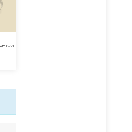
s
метражка