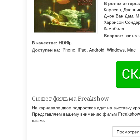
В ролях актеры
Карлсон
,
Дженни
Джон Ван Дам
,
М
Харрисон Сонде
Кэмпбелл
Возраст:
зрител
В качестве:
HDRip
Доступен на:
iPhone, iPad, Android, Windows, Mac
Сюжет фильма Freakshow
На карнавале двое подростков идут на выставку ур
Представляем вашему вниманию фильм Freakshow к
языке.
Посмотрел