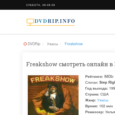
СУББОТА, 08-08-26
DVDRip
Ужасы
Freakshow
Freakshow смотреть онлайн в 
Рейтинги:
IMDb:
Слоган:
Step Righ
Год выхода:
19
Страна:
США
Жанр:
Ужасы
Время:
102 мин
Режиссер:
Уилья