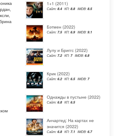
оника
1+1 (2011)
рдан
,
Сайт:
8.4
КП:
8.8
IMDB:
8.5
ксли
,
брина
Бэтмен (2022)
Сайт:
7.5
КП:
6.9
IMDB:
9.1
Лулу и Бриггс (2022)
Сайт:
7.2
КП:
7
IMDB:
6.8
Крик (2022)
Сайт:
6.2
КП:
6.5
IMDB:
7
Однажды в пустыне (2022)
Сайт:
6.8
КП:
6.5
ском
Анчартед: На картах не
значится (2022)
Сайт:
6.8
КП:
7.1
IMDB:
6.7