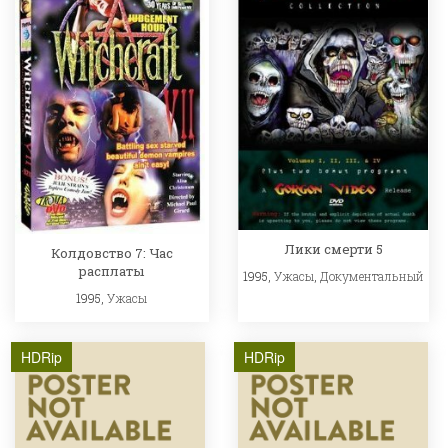
Лики смерти 5
Колдовство 7: Час
расплаты
1995,
Ужасы
,
Документальный
1995,
Ужасы
HDRip
HDRip