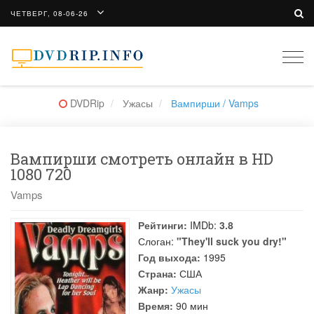
ЧЕТВЕРГ, 08-06-26
Togg
navi
DVDRip
Ужасы
Вампирши / Vamps
Вампирши смотреть онлайн в HD
1080 720
Vamps
Рейтинги:
IMDb:
3.8
Слоган:
"They'll suck you dry!"
Год выхода:
1995
Страна:
США
Жанр:
Ужасы
Время:
90 мин