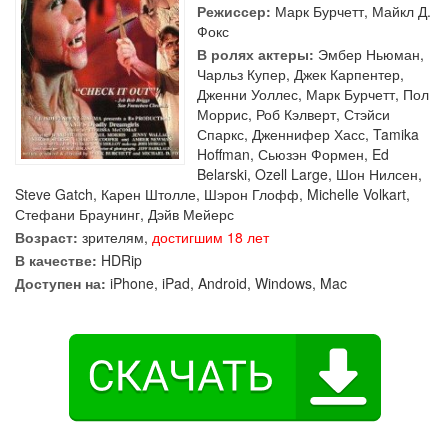
Режиссер:
Марк Бурчетт
,
Майкл Д.
Фокс
В ролях актеры:
Эмбер Ньюман
,
Чарльз Купер
,
Джек Карпентер
,
Дженни Уоллес
,
Марк Бурчетт
,
Пол
Моррис
,
Роб Кэлверт
,
Стэйси
Спаркс
,
Дженнифер Хасс
,
Tamika
Hoffman
,
Сьюзэн Формен
,
Ed
Belarski
,
Ozell Large
,
Шон Нилсен
,
Steve Gatch
,
Карен Штолле
,
Шэрон Глофф
,
Michelle Volkart
,
Стефани Браунинг
,
Дэйв Мейерс
Возраст:
зрителям,
достигшим 18 лет
В качестве:
HDRip
Доступен на:
iPhone, iPad, Android, Windows, Mac