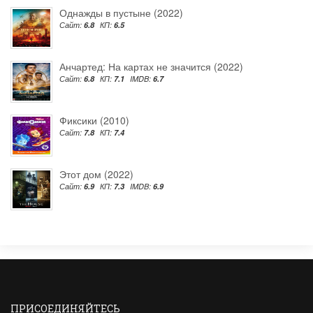
Однажды в пустыне (2022)
Сайт:
6.8
КП:
6.5
Анчартед: На картах не значится (2022)
Сайт:
6.8
КП:
7.1
IMDB:
6.7
Фиксики (2010)
Сайт:
7.8
КП:
7.4
Этот дом (2022)
Сайт:
6.9
КП:
7.3
IMDB:
6.9
ПРИСОЕДИНЯЙТЕСЬ