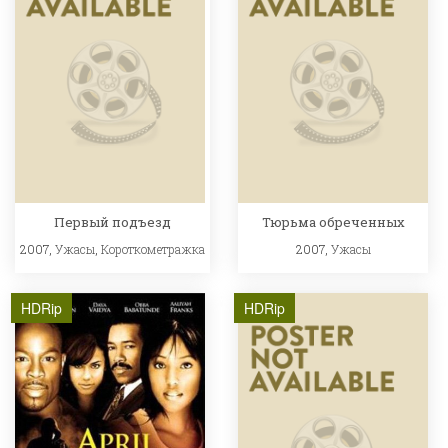
Первый подъезд
Тюрьма обреченных
2007,
Ужасы
,
Короткометражка
2007,
Ужасы
HDRip
HDRip