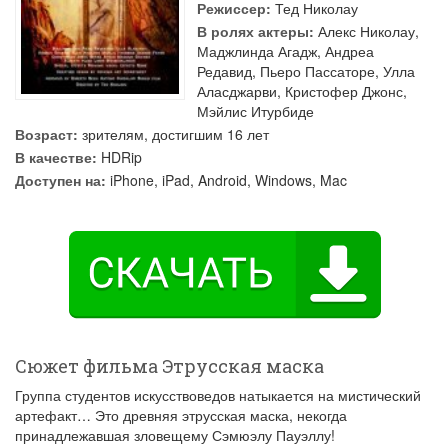
Режиссер:
Тед Николау
В ролях актеры:
Алекс Николау
,
Маджлинда Агадж
,
Андреа
Редавид
,
Пьеро Пассаторе
,
Улла
Аласджарви
,
Кристофер Джонс
,
Мэйлис Итурбиде
Возраст:
зрителям, достигшим 16 лет
В качестве:
HDRip
Доступен на:
iPhone, iPad, Android, Windows, Mac
Сюжет фильма Этрусская маска
Группа студентов искусствоведов натыкается на мистический
артефакт… Это древняя этрусская маска, некогда
принадлежавшая зловещему Сэмюэлу Пауэллу!