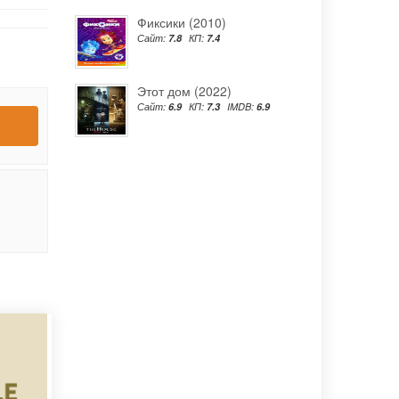
Фиксики (2010)
Сайт:
7.8
КП:
7.4
Этот дом (2022)
Сайт:
6.9
КП:
7.3
IMDB:
6.9