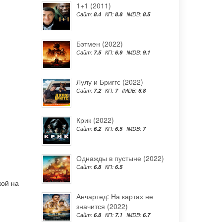
1+1 (2011)
Сайт:
8.4
КП:
8.8
IMDB:
8.5
Бэтмен (2022)
Сайт:
7.5
КП:
6.9
IMDB:
9.1
Лулу и Бриггс (2022)
Сайт:
7.2
КП:
7
IMDB:
6.8
Крик (2022)
Сайт:
6.2
КП:
6.5
IMDB:
7
Однажды в пустыне (2022)
Сайт:
6.8
КП:
6.5
кой на
Анчартед: На картах не
значится (2022)
Сайт:
6.8
КП:
7.1
IMDB:
6.7