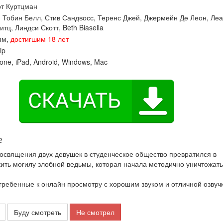
т Куртцман
:
Тобин Белл
,
Стив Сандвосс
,
Теренс Джей
,
Джермейн Де Леон
,
Леа
итц
,
Линдси Скотт
,
Beth Biasella
ям,
достигшим 18 лет
ip
one, iPad, Android, Windows, Mac
е
освящения двух девушек в студенческое общество превратился в
жить могилу злобной ведьмы, которая начала методично уничтожать
ебенные к онлайн просмотру с хорошим звуком и отличной озвуч
Буду смотреть
Не смотрел