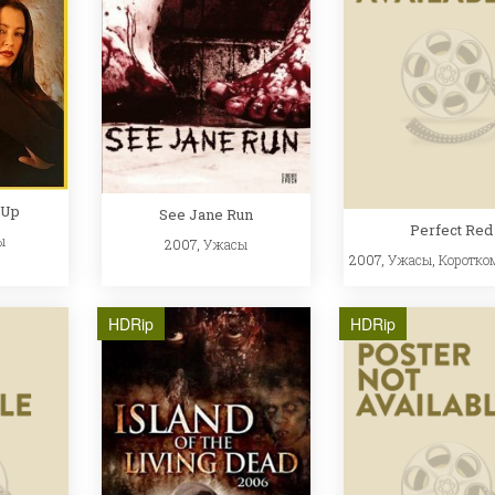
 Up
See Jane Run
Perfect Red
ы
2007,
Ужасы
2007,
Ужасы
,
Коротко
HDRip
HDRip