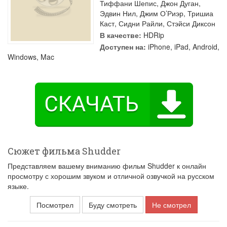
Тиффани Шепис
,
Джон Дуган
,
Эдвин Нил
,
Джим О’Риэр
,
Тришиа
Каст
,
Сидни Райли
,
Стэйси Диксон
В качестве:
HDRip
Доступен на:
iPhone, iPad, Android,
Windows, Mac
Сюжет фильма Shudder
Представляем вашему вниманию фильм Shudder к онлайн
просмотру с хорошим звуком и отличной озвучкой на русском
языке.
Посмотрел
Буду смотреть
Не смотрел