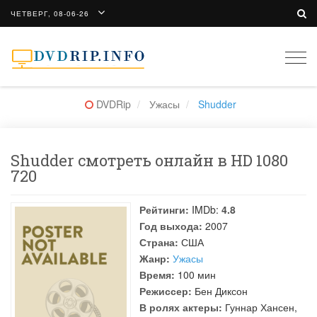
ЧЕТВЕРГ, 08-06-26
Togg
navi
DVDRip
Ужасы
Shudder
Shudder смотреть онлайн в HD 1080
720
Рейтинги:
IMDb:
4.8
Год выхода:
2007
Страна:
США
Жанр:
Ужасы
Время:
100 мин
Режиссер:
Бен Диксон
В ролях актеры:
Гуннар Хансен
,