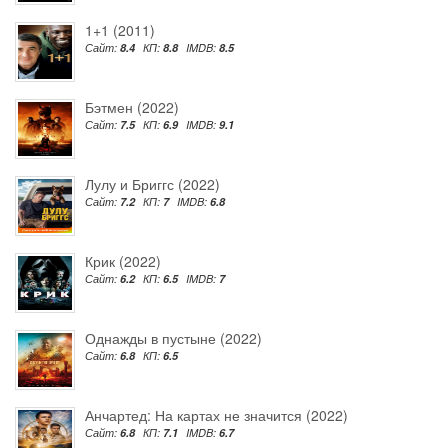
1+1 (2011)
Сайт:
8.4
КП:
8.8
IMDB:
8.5
Бэтмен (2022)
Сайт:
7.5
КП:
6.9
IMDB:
9.1
Лулу и Бриггс (2022)
Сайт:
7.2
КП:
7
IMDB:
6.8
Крик (2022)
Сайт:
6.2
КП:
6.5
IMDB:
7
Однажды в пустыне (2022)
Сайт:
6.8
КП:
6.5
Анчартед: На картах не значится (2022)
Сайт:
6.8
КП:
7.1
IMDB:
6.7