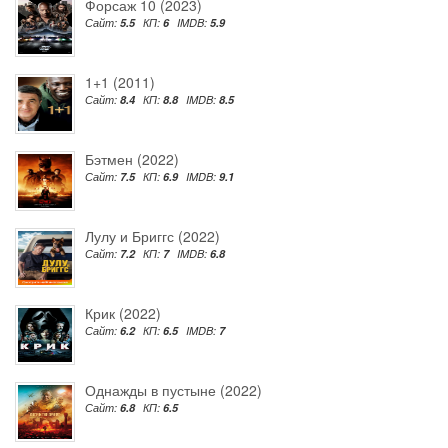
Форсаж 10 (2023)
Сайт:
5.5
КП:
6
IMDB:
5.9
1+1 (2011)
Сайт:
8.4
КП:
8.8
IMDB:
8.5
Бэтмен (2022)
Сайт:
7.5
КП:
6.9
IMDB:
9.1
Лулу и Бриггс (2022)
Сайт:
7.2
КП:
7
IMDB:
6.8
Крик (2022)
Сайт:
6.2
КП:
6.5
IMDB:
7
Однажды в пустыне (2022)
Сайт:
6.8
КП:
6.5