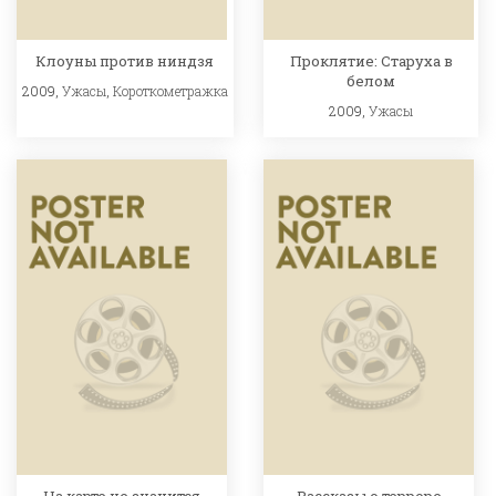
Клоуны против ниндзя
Проклятие: Старуха в
белом
2009,
Ужасы
,
Короткометражка
2009,
Ужасы
На карте не значится
Рассказы о терроре