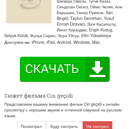
Шюкран Овалы
,
Тугче Казаз
,
Сендоган Оксюз
,
Ойкю Челик
,
Али
Барышик
,
Танер Румели
,
San
Bingöl
,
Tayfun Demirhan
,
Yusuf
Emrah Diravaci
,
Эзги Касапоглу
,
Йигит Киразджи
,
Engin Kudug
,
Selçuk Kütük
,
Фулья Сирин
,
Эсра Уйгур
,
Elfin Yüksektepe
Доступен на:
iPhone, iPad, Android, Windows, Mac
Сюжет фильма Cin geçidi
Представляем вашему вниманию фильм Cin geçidi к онлайн
просмотру с хорошим звуком и отличной озвучкой на русском
языке.
Посмотрел
Буду смотреть
Не смотрел