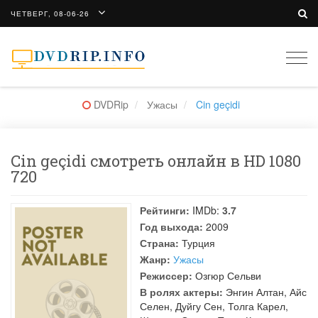
ЧЕТВЕРГ, 08-06-26
Togg
navi
DVDRip
Ужасы
Cin geçidi
Cin geçidi смотреть онлайн в HD 1080
720
Рейтинги:
IMDb:
3.7
Год выхода:
2009
Страна:
Турция
Жанр:
Ужасы
Режиссер:
Озгюр Сельви
В ролях актеры:
Энгин Алтан
,
Айс
Селен
,
Дуйгу Сен
,
Толга Карел
,