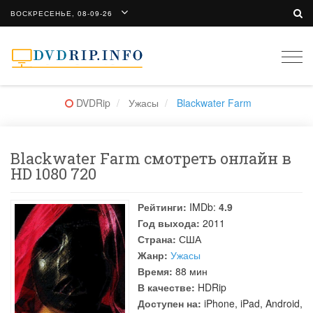
ВОСКРЕСЕНЬЕ, 08-09-26
Togg
navi
DVDRip
Ужасы
Blackwater Farm
Blackwater Farm смотреть онлайн в
HD 1080 720
Рейтинги:
IMDb:
4.9
Год выхода:
2011
Страна:
США
Жанр:
Ужасы
Время:
88 мин
В качестве:
HDRip
Доступен на:
iPhone, iPad, Android,