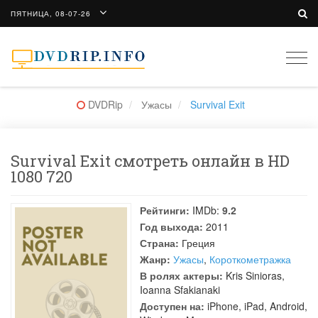
ПЯТНИЦА, 08-07-26
Togg
navi
DVDRip
Ужасы
Survival Exit
Survival Exit смотреть онлайн в HD
1080 720
Рейтинги:
IMDb:
9.2
Год выхода:
2011
Страна:
Греция
Жанр:
Ужасы
,
Короткометражка
В ролях актеры:
Kris Sinioras
,
Ioanna Sfakianaki
Доступен на:
iPhone, iPad, Android,