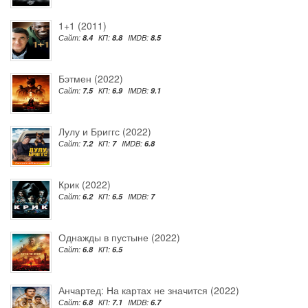
1+1 (2011)
Сайт:
8.4
КП:
8.8
IMDB:
8.5
Бэтмен (2022)
Сайт:
7.5
КП:
6.9
IMDB:
9.1
Лулу и Бриггс (2022)
Сайт:
7.2
КП:
7
IMDB:
6.8
Крик (2022)
Сайт:
6.2
КП:
6.5
IMDB:
7
Однажды в пустыне (2022)
Сайт:
6.8
КП:
6.5
Анчартед: На картах не значится (2022)
Сайт:
6.8
КП:
7.1
IMDB:
6.7