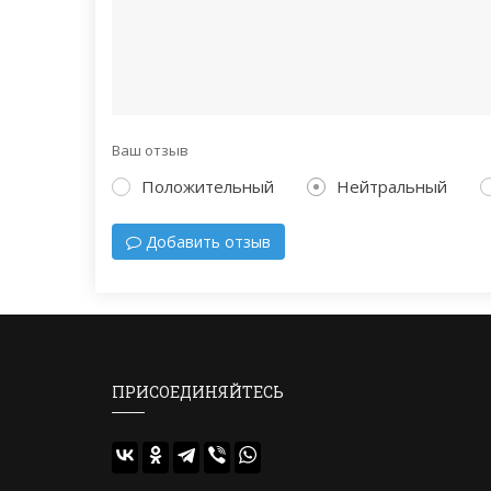
Ваш отзыв
Положительный
Нейтральный
Добавить отзыв
ПРИСОЕДИНЯЙТЕСЬ