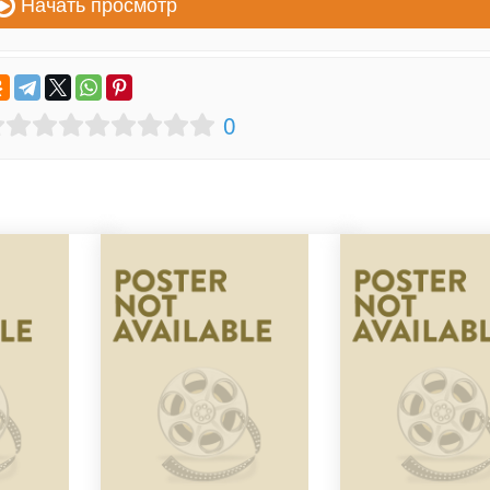
Начать просмотр
0