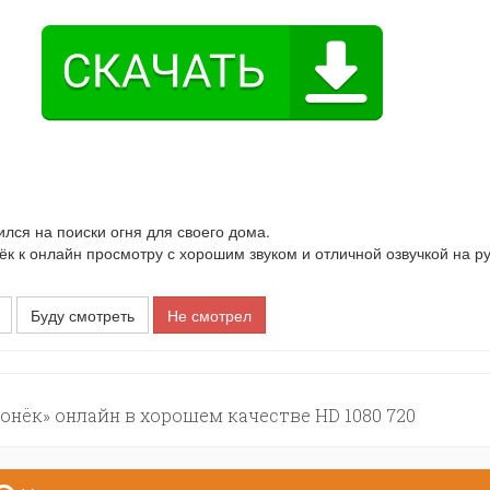
лся на поиски огня для своего дома.
 к онлайн просмотру с хорошим звуком и отличной озвучкой на р
Буду смотреть
Не смотрел
нёк» онлайн в хорошем качестве HD 1080 720