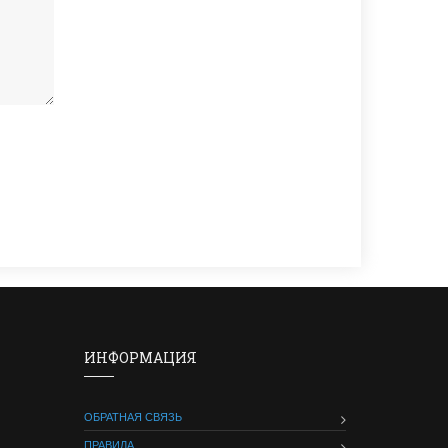
ИНФОРМАЦИЯ
ОБРАТНАЯ СВЯЗЬ
ПРАВИЛА