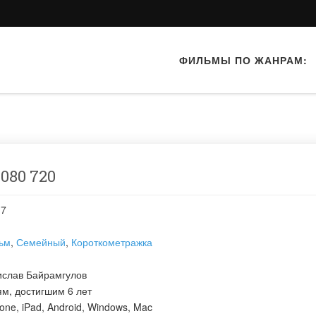
ФИЛЬМЫ ПО ЖАНРАМ:
080 720
17
ьм
,
Семейный
,
Короткометражка
ислав Байрамгулов
м, достигшим 6 лет
one, iPad, Android, Windows, Mac