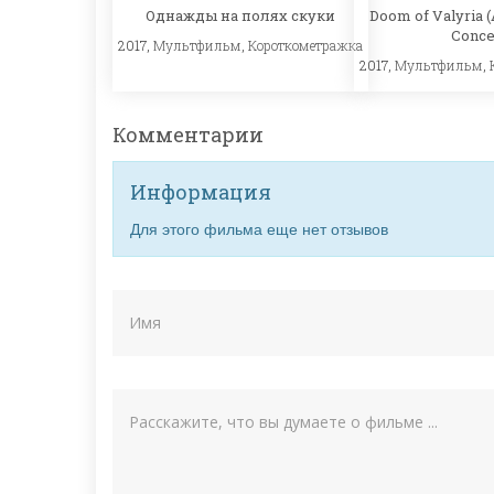
Однажды на полях скуки
Doom of Valyria (
Conce
2017,
Мультфильм
,
Короткометражка
2017,
Мультфильм
,
Комментарии
Информация
Для этого фильма еще нет отзывов