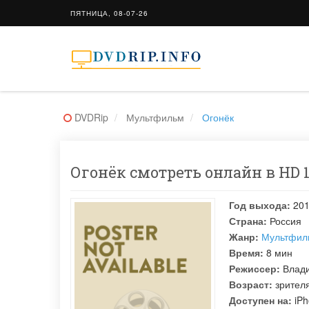
ПЯТНИЦА, 08-07-26
DVDRip
Мультфильм
Огонёк
Огонёк смотреть онлайн в HD 1
Год выхода:
20
Страна:
Россия
Жанр:
Мультфил
Время:
8 мин
Режиссер:
Влад
Возраст:
зрителя
Доступен на:
iPh