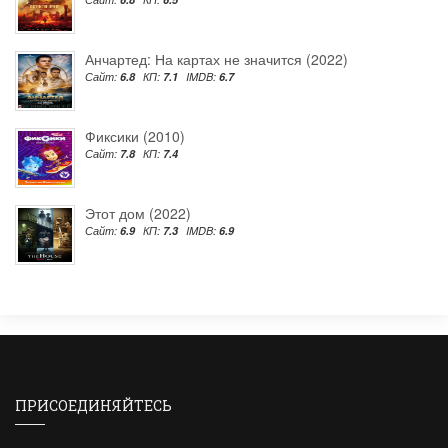
Анчартед: На картах не значится (2022)
Сайт:
6.8
КП:
7.1
IMDB:
6.7
Фиксики (2010)
Сайт:
7.8
КП:
7.4
Этот дом (2022)
Сайт:
6.9
КП:
7.3
IMDB:
6.9
ПРИСОЕДИНЯЙТЕСЬ