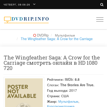
ЧЕТВЕРГ, 08-06-26
Togg
navi
DVDRip
Мультфильм
The Wingfeather Saga: A Crow for the Carriage
The Wingfeather Saga: A Crow for the
Carriage смотреть онлайн в HD 1080
720
Рейтинги:
IMDb:
8.8
Слоган:
The Stories Are True.
Год выхода:
2017
Страна:
США
Жанр:
Мультфильм
,
Короткометражка