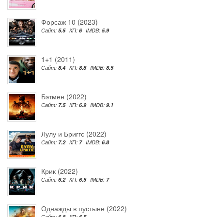
Форсаж 10 (2023)
Сайт:
5.5
КП:
6
IMDB:
5.9
1+1 (2011)
Сайт:
8.4
КП:
8.8
IMDB:
8.5
Бэтмен (2022)
Сайт:
7.5
КП:
6.9
IMDB:
9.1
Лулу и Бриггс (2022)
Сайт:
7.2
КП:
7
IMDB:
6.8
Крик (2022)
Сайт:
6.2
КП:
6.5
IMDB:
7
Однажды в пустыне (2022)
Сайт:
6.8
КП:
6.5