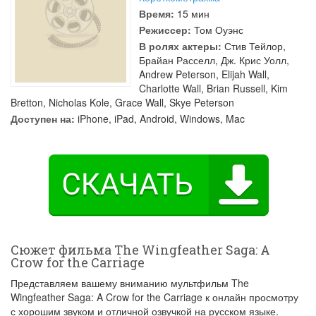
Время:
15 мин
Режиссер:
Том Оуэнс
В ролях актеры:
Стив Тейлор
,
Брайан Расселл
,
Дж. Крис Уолл
,
Andrew Peterson
,
Elijah Wall
,
Charlotte Wall
,
Brian Russell
,
Kim
Bretton
,
Nicholas Kole
,
Grace Wall
,
Skye Peterson
Доступен на:
iPhone, iPad, Android, Windows, Mac
Сюжет фильма The Wingfeather Saga: A
Crow for the Carriage
Представляем вашему вниманию мультфильм The
Wingfeather Saga: A Crow for the Carriage к онлайн просмотру
с хорошим звуком и отличной озвучкой на русском языке.