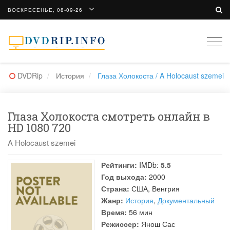
ВОСКРЕСЕНЬЕ, 08-09-26
Togg
navi
DVDRip
История
Глаза Холокоста / A Holocaust szemei
Глаза Холокоста смотреть онлайн в
HD 1080 720
A Holocaust szemei
Рейтинги:
IMDb:
5.5
Год выхода:
2000
Страна:
США, Венгрия
Жанр:
История
,
Документальный
Время:
56 мин
Режиссер:
Янош Сас