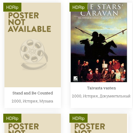
HDRip
HDRip
Taivasta vasten
Stand and Be Counted
2000,
История
,
Документальный
2000,
История
,
Музыка
HDRip
HDRip