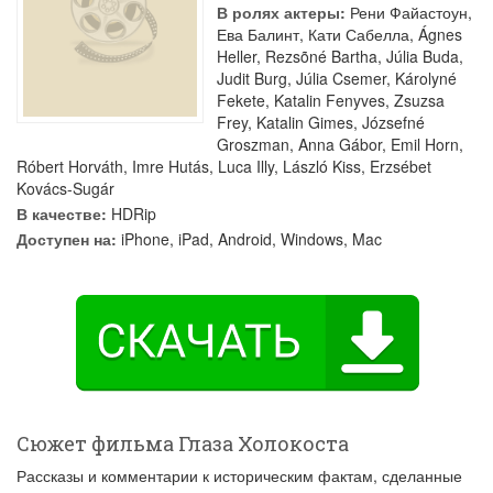
В ролях актеры:
Рени Файастоун
,
Ева Балинт
,
Кати Сабелла
,
Ágnes
Heller
,
Rezsõné Bartha
,
Júlia Buda
,
Judit Burg
,
Júlia Csemer
,
Károlyné
Fekete
,
Katalin Fenyves
,
Zsuzsa
Frey
,
Katalin Gimes
,
Józsefné
Groszman
,
Anna Gábor
,
Emil Horn
,
Róbert Horváth
,
Imre Hutás
,
Luca Illy
,
László Kiss
,
Erzsébet
Kovács-Sugár
В качестве:
HDRip
Доступен на:
iPhone, iPad, Android, Windows, Mac
Сюжет фильма Глаза Холокоста
Рассказы и комментарии к историческим фактам, сделанные