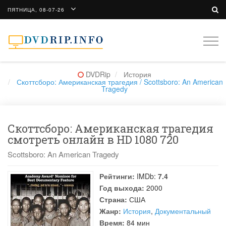
ПЯТНИЦА, 08-07-26
Togg
navi
DVDRip
История
Скоттсборо: Американская трагедия / Scottsboro: An American
Tragedy
Скоттсборо: Американская трагедия
смотреть онлайн в HD 1080 720
Scottsboro: An American Tragedy
Рейтинги:
IMDb:
7.4
Год выхода:
2000
Страна:
США
Жанр:
История
,
Документальный
Время:
84 мин