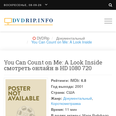
ВОСКРЕСЕНЬЕ, 08-09-26
Togg
navi
DVDRip
Документальный
You Can Count on Me: A Look Inside
You Can Count on Me: A Look Inside
смотреть онлайн в HD 1080 720
Рейтинги:
IMDb:
6.8
Год выхода:
2001
Страна:
США
Жанр:
Документальный
,
Короткометражка
Время:
11 мин
В ролях актеры:
Марк Руффало
,