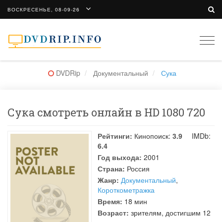
ВОСКРЕСЕНЬЕ, 08-09-26
Togg
navi
DVDRip
Документальный
Сука
Сука смотреть онлайн в HD 1080 720
Рейтинги:
Кинопоиск:
3.9
IMDb:
6.4
Год выхода:
2001
Страна:
Россия
Жанр:
Документальный
,
Короткометражка
Время:
18 мин
Возраст:
зрителям, достигшим 12