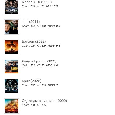
Форсаж 10 (2023)
Сайт:
5.5
КП:
6
IMDB:
5.9
1+1 (2011)
Сайт:
8.4
КП:
8.8
IMDB:
8.5
Бэтмен (2022)
Сайт:
7.5
КП:
6.9
IMDB:
9.1
Лулу и Бриггс (2022)
Сайт:
7.2
КП:
7
IMDB:
6.8
Крик (2022)
Сайт:
6.2
КП:
6.5
IMDB:
7
Однажды в пустыне (2022)
Сайт:
6.8
КП:
6.5