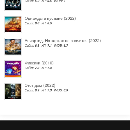
Сайт:
6.2
КП:
6.5
IMDB:
7
Однажды в пустыне (2022)
Сайт:
6.8
КП:
6.5
Анчартед: На картах не значится (2022)
Сайт:
6.8
КП:
7.1
IMDB:
6.7
Фиксики (2010)
Сайт:
7.8
КП:
7.4
Этот дом (2022)
Сайт:
6.9
КП:
7.3
IMDB:
6.9