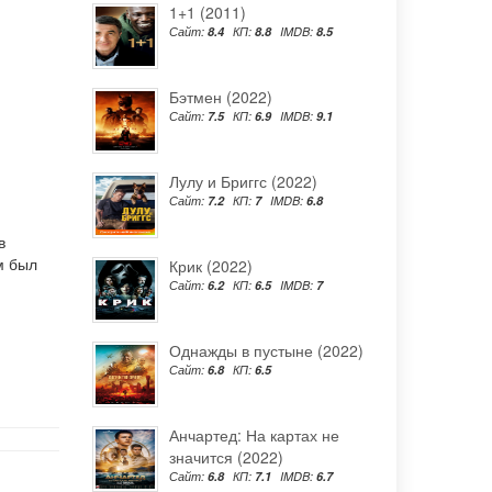
1+1 (2011)
Сайт:
8.4
КП:
8.8
IMDB:
8.5
Бэтмен (2022)
Сайт:
7.5
КП:
6.9
IMDB:
9.1
Лулу и Бриггс (2022)
Сайт:
7.2
КП:
7
IMDB:
6.8
в
м был
Крик (2022)
Сайт:
6.2
КП:
6.5
IMDB:
7
Однажды в пустыне (2022)
Сайт:
6.8
КП:
6.5
Анчартед: На картах не
значится (2022)
Сайт:
6.8
КП:
7.1
IMDB:
6.7