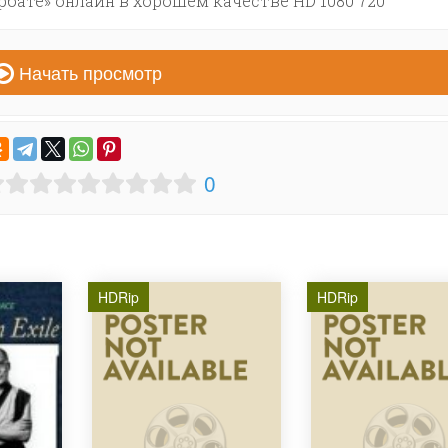
бате» онлайн в хорошем качестве HD 1080 720
Начать просмотр
0
HDRip
HDRip