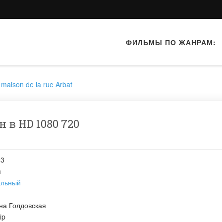
ФИЛЬМЫ ПО ЖАНРАМ:
maison de la rue Arbat
 в HD 1080 720
93
я
альный
на Голдовская
ip