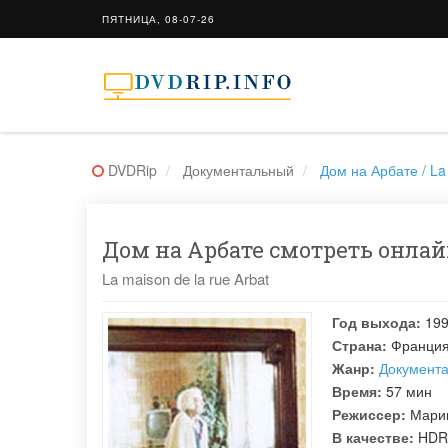
ПЯТНИЦА, 08-07-26
DVDRip
Документальный
Дом на Арбате / La 
Дом на Арбате смотреть онлайн
La maison de la rue Arbat
Год выхода:
19
Страна:
Франци
Жанр:
Документ
Время:
57 мин
Режиссер:
Мари
В качестве:
HDR