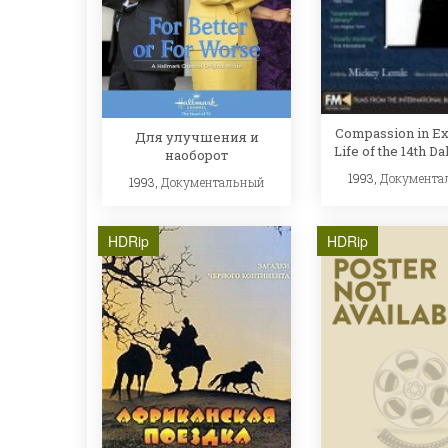
Compassion in Ex
Для улучшения и
Life of the 14th D
наоборот
1993,
Документа
1993,
Документальный
HDRip
HDRip