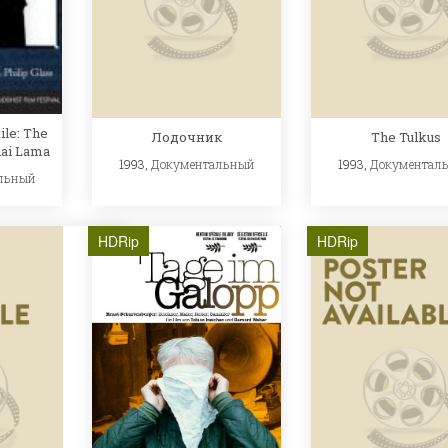
ile: The
Лодочник
The Tulkus
alai Lama
1993,
Документальный
1993,
Документал
льный
HDRip
HDRip