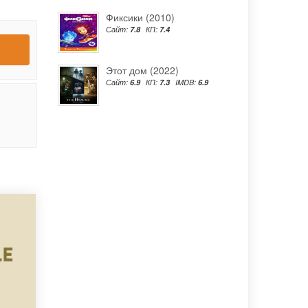
Фиксики (2010)
Сайт:
7.8
КП:
7.4
Этот дом (2022)
Сайт:
6.9
КП:
7.3
IMDB:
6.9