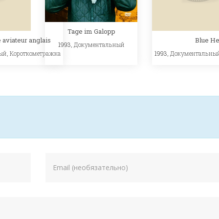
Tage im Galopp
 aviateur anglais
Blue H
1993,
Документальный
ый
,
Короткометражка
1993,
Документальны