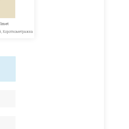
elmet
й
,
Короткометражка