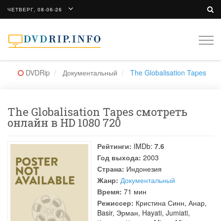
ЧЕТВЕРГ, 08-06-26
Togg
navi
DVDRip
Документальный
The Globalisation Tapes
The Globalisation Tapes смотреть
онлайн в HD 1080 720
Рейтинги:
IMDb:
7.6
Год выхода:
2003
Страна:
Индонезия
Жанр:
Документальный
Время:
71 мин
Режиссер:
Кристина Синн
,
Анар
,
Basir
,
Эрман
,
Hayati
,
Jumiati
,