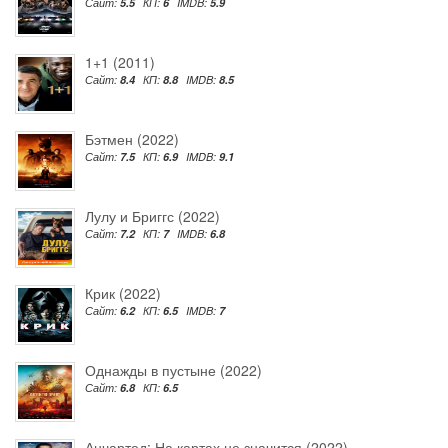
Сайт:
5.5
КП:
6
IMDB:
5.9
1+1 (2011)
Сайт:
8.4
КП:
8.8
IMDB:
8.5
Бэтмен (2022)
Сайт:
7.5
КП:
6.9
IMDB:
9.1
Лулу и Бриггс (2022)
Сайт:
7.2
КП:
7
IMDB:
6.8
Крик (2022)
Сайт:
6.2
КП:
6.5
IMDB:
7
Однажды в пустыне (2022)
Сайт:
6.8
КП:
6.5
Анчартед: На картах не значится (2022)