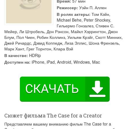
Время:
57 мин
Режиссер:
Уэйн П. Аллен
В ролях актеры:
Том Кэйн
,
Michael Behe
,
Peter Shockey
,
Гильермо Гонзалез
,
Стивен С.
Мейер
,
Ли Штробель
,
Дон Рэнсон
,
Майкл Хэррингтон
,
Джон
Блум
,
Пол Чиен
,
Робин Коллинз
,
Уильям Крэйг
,
Скотт Минних
,
Джей Ричардс
,
Дэвид Коппедж
,
Лиза Эллис
,
Шона Френзель
,
Марк Хант
,
Грег Торнтон
,
Клара Вэй
В качестве:
HDRip
Доступен на:
iPhone, iPad, Android, Windows, Mac
Сюжет фильма The Case for a Creator
Представляем вашему вниманию фильм The Case for a