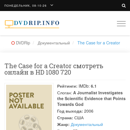
ПОНЕДЕЛЬНИК, 08-10-26
Togg
navi
DVDRip
Документальный
The Case for a Creator
The Case for a Creator смотреть
онлайн в HD 1080 720
Рейтинги:
IMDb:
6.1
Слоган:
A Journalist Investigates
the Scientific Evidence that Points
Towards God
Год выхода:
2006
Страна:
США
Жанр:
Документальный