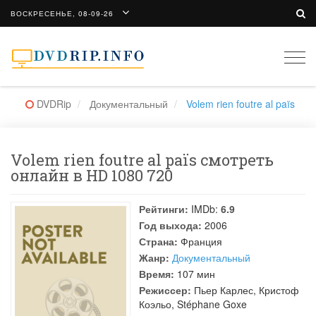
ВОСКРЕСЕНЬЕ, 08-09-26
Togg
navi
DVDRip
Документальный
Volem rien foutre al païs
Volem rien foutre al païs смотреть
онлайн в HD 1080 720
Рейтинги:
IMDb:
6.9
Год выхода:
2006
Страна:
Франция
Жанр:
Документальный
Время:
107 мин
Режиссер:
Пьер Карлес
,
Кристоф
Коэльо
,
Stéphane Goxe