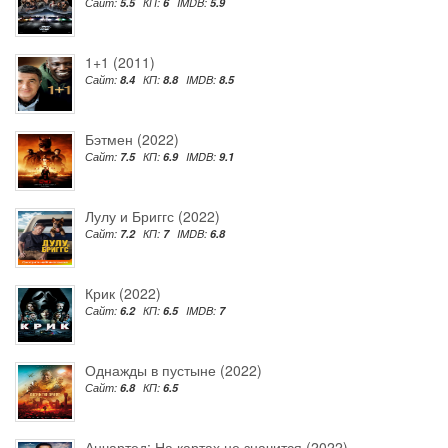
Сайт:
5.5
КП:
6
IMDB:
5.9
1+1 (2011)
Сайт:
8.4
КП:
8.8
IMDB:
8.5
Бэтмен (2022)
Сайт:
7.5
КП:
6.9
IMDB:
9.1
Лулу и Бриггс (2022)
Сайт:
7.2
КП:
7
IMDB:
6.8
Крик (2022)
Сайт:
6.2
КП:
6.5
IMDB:
7
Однажды в пустыне (2022)
Сайт:
6.8
КП:
6.5
Анчартед: На картах не значится (2022)